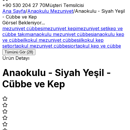
+90 530 204 27 70
Müşteri Temsilcisi
Ana Sayfa
/
Anaokulu Mezuniyet
/
Anaokulu - Siyah Yeşil
- Cübbe ve Kep
Görsel Bekleniyor...
mezuniyet cübbesi
mezuniyet kepi
mezuniyet seti
kep ve
cübbe takımı
anaokulu mezuniyet cübbesi
anaokulu kep
ve cübbe
ilkokul mezuniyet cübbesi
ilkokul kep
seti
ortaokul mezuniyet cübbesi
ortaokul kep ve cübbe
Tümünü Gör (28)
Ürün Detayı
Anaokulu - Siyah Yeşil -
Cübbe ve Kep