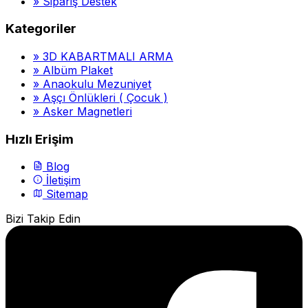
»
Sipariş Destek
Kategoriler
»
3D KABARTMALI ARMA
»
Albüm Plaket
»
Anaokulu Mezuniyet
»
Aşçı Önlükleri ( Çocuk )
»
Asker Magnetleri
Hızlı Erişim
Blog
İletişim
Sitemap
Bizi Takip Edin