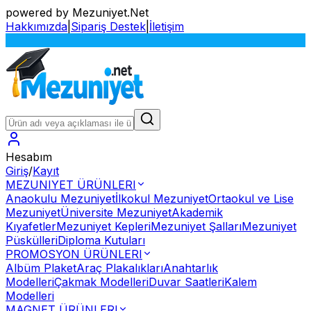
powered by Mezuniyet.Net
Hakkımızda
|
Sipariş Destek
|
İletişim
S
Hesabım
Giriş
/
Kayıt
MEZUNIYET ÜRÜNLERI
Anaokulu Mezuniyet
İlkokul Mezuniyet
Ortaokul ve Lise
Mezuniyet
Üniversite Mezuniyet
Akademik
Kıyafetler
Mezuniyet Kepleri
Mezuniyet Şalları
Mezuniyet
Püskülleri
Diploma Kutuları
PROMOSYON ÜRÜNLERI
Albüm Plaket
Araç Plakalıkları
Anahtarlık
Modelleri
Çakmak Modelleri
Duvar Saatleri
Kalem
Modelleri
MAGNET ÜRÜNLERI