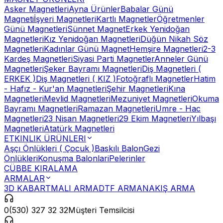
Asker Magnetleri
Ayna Ürünler
Babalar Günü
Magneti
İşyeri Magnetleri
Kartlı Magnetler
Öğretmenler
Günü Magnetleri
Sünnet Magnet
Erkek Yenidoğan
Magnetleri
Kız Yenidoğan Magnetleri
Düğün Nikah Söz
Magnetleri
Kadınlar Günü Magnet
Hemşire Magnetleri
2-3
Kardeş Magnetleri
Siyasi Parti Magnetler
Anneler Günü
Magnetleri
Şeker Bayramı Magnetleri
Diş Magnetleri (
ERKEK )
Diş Magnetleri ( KIZ )
Fotoğraflı Magnetler
Hatim
- Hafız - Kur'an Magnetleri
Şehir Magnetleri
Kına
Magnetleri
Mevlid Magnetleri
Mezuniyet Magnetleri
Okuma
Bayramı Magnetleri
Ramazan Magnetleri
Umre - Hac
Magnetleri
23 Nisan Magnetleri
29 Ekim Magnetleri
Yılbaşı
Magnetleri
Atatürk Magnetleri
ETKINLIK ÜRÜNLERI
Aşçı Önlükleri ( Çocuk )
Baskılı Balon
Gezi
Önlükleri
Konuşma Balonlari
Pelerinler
CÜBBE KIRALAMA
ARMALAR
3D KABARTMALI ARMA
DTF ARMA
NAKIŞ ARMA
0(530) 327 32 32
Müşteri Temsilcisi