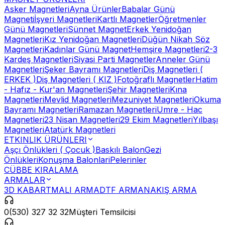
Asker Magnetleri
Ayna Ürünler
Babalar Günü
Magneti
İşyeri Magnetleri
Kartlı Magnetler
Öğretmenler
Günü Magnetleri
Sünnet Magnet
Erkek Yenidoğan
Magnetleri
Kız Yenidoğan Magnetleri
Düğün Nikah Söz
Magnetleri
Kadınlar Günü Magnet
Hemşire Magnetleri
2-3
Kardeş Magnetleri
Siyasi Parti Magnetler
Anneler Günü
Magnetleri
Şeker Bayramı Magnetleri
Diş Magnetleri (
ERKEK )
Diş Magnetleri ( KIZ )
Fotoğraflı Magnetler
Hatim
- Hafız - Kur'an Magnetleri
Şehir Magnetleri
Kına
Magnetleri
Mevlid Magnetleri
Mezuniyet Magnetleri
Okuma
Bayramı Magnetleri
Ramazan Magnetleri
Umre - Hac
Magnetleri
23 Nisan Magnetleri
29 Ekim Magnetleri
Yılbaşı
Magnetleri
Atatürk Magnetleri
ETKINLIK ÜRÜNLERI
Aşçı Önlükleri ( Çocuk )
Baskılı Balon
Gezi
Önlükleri
Konuşma Balonlari
Pelerinler
CÜBBE KIRALAMA
ARMALAR
3D KABARTMALI ARMA
DTF ARMA
NAKIŞ ARMA
0(530) 327 32 32
Müşteri Temsilcisi