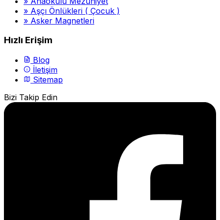
»
Anaokulu Mezuniyet
»
Aşçı Önlükleri ( Çocuk )
»
Asker Magnetleri
Hızlı Erişim
Blog
İletişim
Sitemap
Bizi Takip Edin