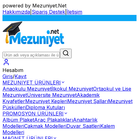
powered by Mezuniyet.Net
Hakkımızda
|
Sipariş Destek
|
İletişim
Hesabım
Giriş
/
Kayıt
MEZUNIYET ÜRÜNLERI
Anaokulu Mezuniyet
İlkokul Mezuniyet
Ortaokul ve Lise
Mezuniyet
Üniversite Mezuniyet
Akademik
Kıyafetler
Mezuniyet Kepleri
Mezuniyet Şalları
Mezuniyet
Püskülleri
Diploma Kutuları
PROMOSYON ÜRÜNLERI
Albüm Plaket
Araç Plakalıkları
Anahtarlık
Modelleri
Çakmak Modelleri
Duvar Saatleri
Kalem
Modelleri
MAGNET ÜRÜNLERI