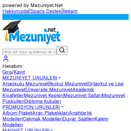
powered by Mezuniyet.Net
Hakkımızda
|
Sipariş Destek
|
İletişim
Hesabım
Giriş
/
Kayıt
MEZUNIYET ÜRÜNLERI
Anaokulu Mezuniyet
İlkokul Mezuniyet
Ortaokul ve Lise
Mezuniyet
Üniversite Mezuniyet
Akademik
Kıyafetler
Mezuniyet Kepleri
Mezuniyet Şalları
Mezuniyet
Püskülleri
Diploma Kutuları
PROMOSYON ÜRÜNLERI
Albüm Plaket
Araç Plakalıkları
Anahtarlık
Modelleri
Çakmak Modelleri
Duvar Saatleri
Kalem
Modelleri
MAGNET ÜRÜNLERI