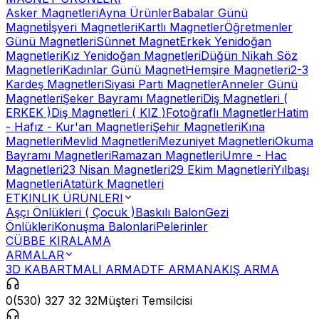
Asker Magnetleri
Ayna Ürünler
Babalar Günü
Magneti
İşyeri Magnetleri
Kartlı Magnetler
Öğretmenler
Günü Magnetleri
Sünnet Magnet
Erkek Yenidoğan
Magnetleri
Kız Yenidoğan Magnetleri
Düğün Nikah Söz
Magnetleri
Kadınlar Günü Magnet
Hemşire Magnetleri
2-3
Kardeş Magnetleri
Siyasi Parti Magnetler
Anneler Günü
Magnetleri
Şeker Bayramı Magnetleri
Diş Magnetleri (
ERKEK )
Diş Magnetleri ( KIZ )
Fotoğraflı Magnetler
Hatim
- Hafız - Kur'an Magnetleri
Şehir Magnetleri
Kına
Magnetleri
Mevlid Magnetleri
Mezuniyet Magnetleri
Okuma
Bayramı Magnetleri
Ramazan Magnetleri
Umre - Hac
Magnetleri
23 Nisan Magnetleri
29 Ekim Magnetleri
Yılbaşı
Magnetleri
Atatürk Magnetleri
ETKINLIK ÜRÜNLERI
Aşçı Önlükleri ( Çocuk )
Baskılı Balon
Gezi
Önlükleri
Konuşma Balonlari
Pelerinler
CÜBBE KIRALAMA
ARMALAR
3D KABARTMALI ARMA
DTF ARMA
NAKIŞ ARMA
0(530) 327 32 32
Müşteri Temsilcisi