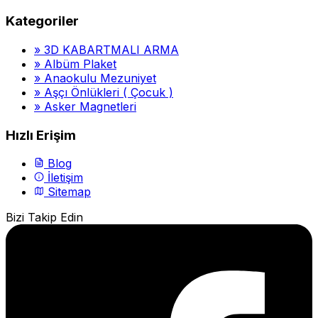
Kategoriler
»
3D KABARTMALI ARMA
»
Albüm Plaket
»
Anaokulu Mezuniyet
»
Aşçı Önlükleri ( Çocuk )
»
Asker Magnetleri
Hızlı Erişim
Blog
İletişim
Sitemap
Bizi Takip Edin