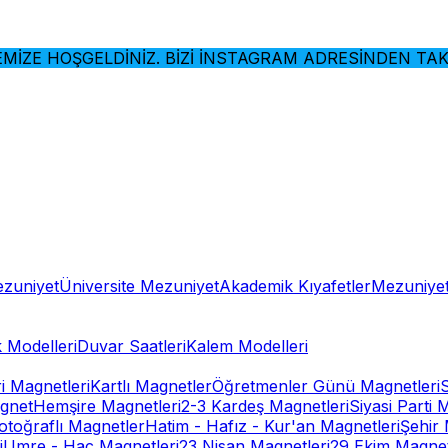
GELDİNİZ. BİZİ İNSTAGRAM ADRESİNDEN TAKİP ETMEYİ
ezuniyet
Üniversite Mezuniyet
Akademik Kıyafetler
Mezuniyet
 Modelleri
Duvar Saatleri
Kalem Modelleri
ri Magnetleri
Kartlı Magnetler
Öğretmenler Günü Magnetleri
gnet
Hemşire Magnetleri
2-3 Kardeş Magnetleri
Siyasi Parti 
otoğraflı Magnetler
Hatim - Hafız - Kur'an Magnetleri
Şehir 
i
Umre - Hac Magnetleri
23 Nisan Magnetleri
29 Ekim Magnet