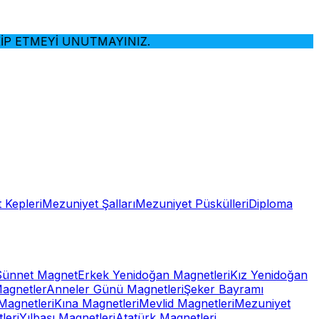
 UNUTMAYINIZ.
 Kepleri
Mezuniyet Şalları
Mezuniyet Püskülleri
Diploma
Sünnet Magnet
Erkek Yenidoğan Magnetleri
Kız Yenidoğan
Magnetler
Anneler Günü Magnetleri
Şeker Bayramı
Magnetleri
Kına Magnetleri
Mevlid Magnetleri
Mezuniyet
leri
Yılbaşı Magnetleri
Atatürk Magnetleri