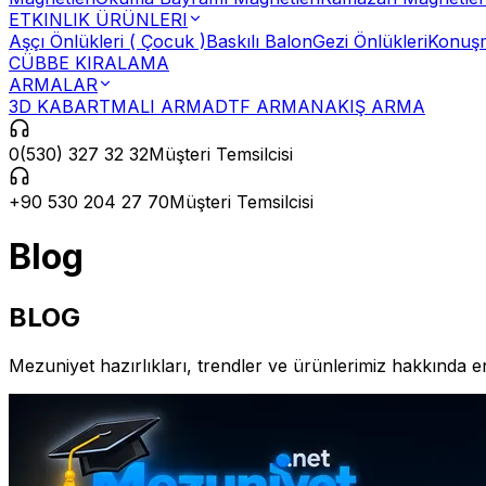
ETKINLIK ÜRÜNLERI
Aşçı Önlükleri ( Çocuk )
Baskılı Balon
Gezi Önlükleri
Konuşm
CÜBBE KIRALAMA
ARMALAR
3D KABARTMALI ARMA
DTF ARMA
NAKIŞ ARMA
0(530) 327 32 32
Müşteri Temsilcisi
+90 530 204 27 70
Müşteri Temsilcisi
Blog
BLOG
Mezuniyet hazırlıkları, trendler ve ürünlerimiz hakkında en