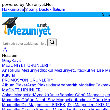
powered by Mezuniyet.Net
Hakkımızda
|
Sipariş Destek
|
İletişim
SİTEMİZE HOŞ
Hesabım
Giriş
/
Kayıt
MEZUNIYET ÜRÜNLERI
Anaokulu Mezuniyet
İlkokul Mezuniyet
Ortaokul ve Lise M
Kutuları
PROMOSYON ÜRÜNLERI
Albüm Plaket
Araç Plakalıkları
Anahtarlık Modelleri
Çakmak
MAGNET ÜRÜNLERI
Asker Magnetleri
Ayna Ürünler
Babalar Günü Magneti
İşye
Magnetleri
Düğün Nikah Söz Magnetleri
Kadınlar Günü Ma
Magnetleri
Diş Magnetleri ( ERKEK )
Diş Magnetleri ( KIZ )
F
Magnetleri
Okuma Bayramı Magnetleri
Ramazan Magnetler