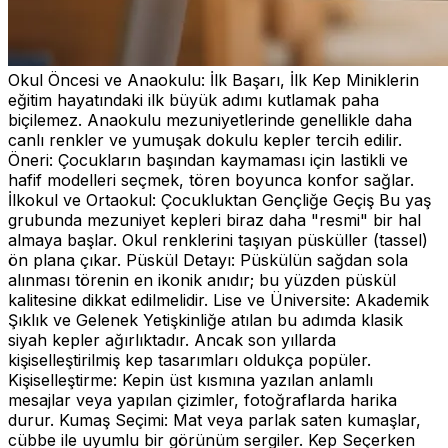
Okul Öncesi ve Anaokulu: İlk Başarı, İlk Kep Miniklerin
eğitim hayatındaki ilk büyük adımı kutlamak paha
biçilemez. Anaokulu mezuniyetlerinde genellikle daha
canlı renkler ve yumuşak dokulu kepler tercih edilir.
Öneri: Çocukların başından kaymaması için lastikli ve
hafif modelleri seçmek, tören boyunca konfor sağlar.
İlkokul ve Ortaokul: Çocukluktan Gençliğe Geçiş Bu yaş
grubunda mezuniyet kepleri biraz daha "resmi" bir hal
almaya başlar. Okul renklerini taşıyan püsküller (tassel)
ön plana çıkar. Püskül Detayı: Püskülün sağdan sola
alınması törenin en ikonik anıdır; bu yüzden püskül
kalitesine dikkat edilmelidir. Lise ve Üniversite: Akademik
Şıklık ve Gelenek Yetişkinliğe atılan bu adımda klasik
siyah kepler ağırlıktadır. Ancak son yıllarda
kişiselleştirilmiş kep tasarımları oldukça popüler.
Kişiselleştirme: Kepin üst kısmına yazılan anlamlı
mesajlar veya yapılan çizimler, fotoğraflarda harika
durur. Kumaş Seçimi: Mat veya parlak saten kumaşlar,
cübbe ile uyumlu bir görünüm sergiler. Kep Seçerken