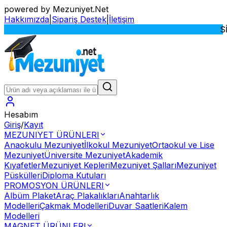
powered by Mezuniyet.Net
Hakkımızda
|
Sipariş Destek
|
İletişim
SİTEMİ
Hesabım
Giriş
/
Kayıt
MEZUNIYET ÜRÜNLERI
Anaokulu Mezuniyet
İlkokul Mezuniyet
Ortaokul ve Lise
Mezuniyet
Üniversite Mezuniyet
Akademik
Kıyafetler
Mezuniyet Kepleri
Mezuniyet Şalları
Mezuniyet
Püskülleri
Diploma Kutuları
PROMOSYON ÜRÜNLERI
Albüm Plaket
Araç Plakalıkları
Anahtarlık
Modelleri
Çakmak Modelleri
Duvar Saatleri
Kalem
Modelleri
MAGNET ÜRÜNLERI