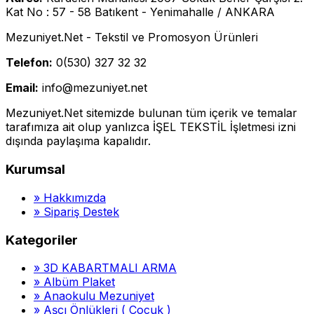
Kat No : 57 - 58 Batıkent - Yenimahalle / ANKARA
Mezuniyet.Net - Tekstil ve Promosyon Ürünleri
Telefon:
0(530) 327 32 32
Email:
info@mezuniyet.net
Mezuniyet.Net sitemizde bulunan tüm içerik ve temalar
tarafımıza ait olup yanlızca İŞEL TEKSTİL İşletmesi izni
dışında paylaşıma kapalıdır.
Kurumsal
»
Hakkımızda
»
Sipariş Destek
Kategoriler
»
3D KABARTMALI ARMA
»
Albüm Plaket
»
Anaokulu Mezuniyet
»
Aşçı Önlükleri ( Çocuk )