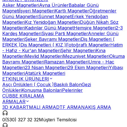
Asker Magnetleri
Ayna Ürünler
Babalar Günü
Magneti
İşyeri Magnetleri
Kartlı Magnetler
Öğretmenler
Günü Magnetleri
Sünnet Magnet
Erkek Yenidoğan
Magnetleri
Kız Yenidoğan Magnetleri
Düğün Nikah Söz
Magnetleri
Kadınlar Günü Magnet
Hemşire Magnetleri
2-3
Kardeş Magnetleri
Siyasi Parti Magnetler
Anneler Günü
Magnetleri
Şeker Bayramı Magnetleri
Diş Magnetleri (
ERKEK )
Diş Magnetleri ( KIZ )
Fotoğraflı Magnetler
Hatim
- Hafız - Kur'an Magnetleri
Şehir Magnetleri
Kına
Magnetleri
Mevlid Magnetleri
Mezuniyet Magnetleri
Okuma
Bayramı Magnetleri
Ramazan Magnetleri
Umre - Hac
Magnetleri
23 Nisan Magnetleri
29 Ekim Magnetleri
Yılbaşı
Magnetleri
Atatürk Magnetleri
ETKINLIK ÜRÜNLERI
Aşçı Önlükleri ( Çocuk )
Baskılı Balon
Gezi
Önlükleri
Konuşma Balonlari
Pelerinler
CÜBBE KIRALAMA
ARMALAR
3D KABARTMALI ARMA
DTF ARMA
NAKIŞ ARMA
0(530) 327 32 32
Müşteri Temsilcisi