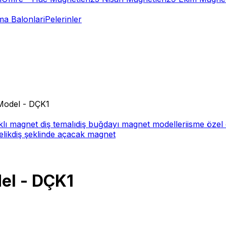
a Balonlari
Pelerinler
 Model - DÇK1
lı magnet diş temalı
diş buğdayı magnet modelleri
isme özel 
lik
diş şeklinde açacak magnet
del - DÇK1