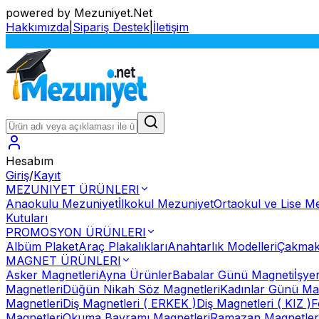
powered by Mezuniyet.Net
Hakkımızda
|
Sipariş Destek
|
İletişim
Hesabım
Giriş
/
Kayıt
MEZUNIYET ÜRÜNLERI
Anaokulu Mezuniyet
İlkokul Mezuniyet
Ortaokul ve Lise M
Kutuları
PROMOSYON ÜRÜNLERI
Albüm Plaket
Araç Plakalıkları
Anahtarlık Modelleri
Çakmak
MAGNET ÜRÜNLERI
Asker Magnetleri
Ayna Ürünler
Babalar Günü Magneti
İşye
Magnetleri
Düğün Nikah Söz Magnetleri
Kadınlar Günü Ma
Magnetleri
Diş Magnetleri ( ERKEK )
Diş Magnetleri ( KIZ )
F
Magnetleri
Okuma Bayramı Magnetleri
Ramazan Magnetler