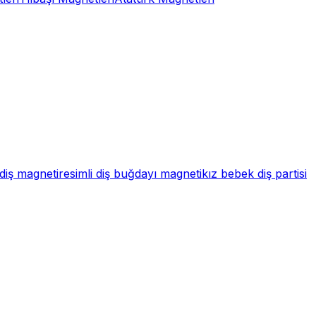
diş magneti
resimli diş buğdayı magneti
kız bebek diş partisi