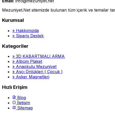
Email:
info@mezuniyet.net
Mezuniyet.Net sitemizde bulunan tüm içerik ve temalar tara
Kurumsal
»
Hakkımızda
»
Sipariş Destek
Kategoriler
»
3D KABARTMALI ARMA
»
Albüm Plaket
»
Anaokulu Mezuniyet
»
Aşçı Önlükleri ( Çocuk )
»
Asker Magnetleri
Hızlı Erişim
Blog
İletişim
Sitemap