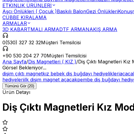
ETKINLIK ÜRÜNLERI
Aşçı Önlükleri ( Çocuk )
Baskılı Balon
Gezi Önlükleri
Konuşm
CÜBBE KIRALAMA
ARMALAR
3D KABARTMALI ARMA
DTF ARMA
NAKIŞ ARMA
0(530) 327 32 32
Müşteri Temsilcisi
+90 530 204 27 70
Müşteri Temsilcisi
Ana Sayfa
/
Diş Magnetleri ( KIZ )
/
Diş Çıktı Magnetleri Kız
Görsel Bekleniyor...
dişim çıktı magnet
kız bebek diş buğdayı hediyelikleri
açacak
hediyeleri
ilk dişim magnet açacak
pembe diş buğdayı hediye
Tümünü Gör (20)
Ürün Detayı
Diş Çıktı Magnetleri Kız Mo