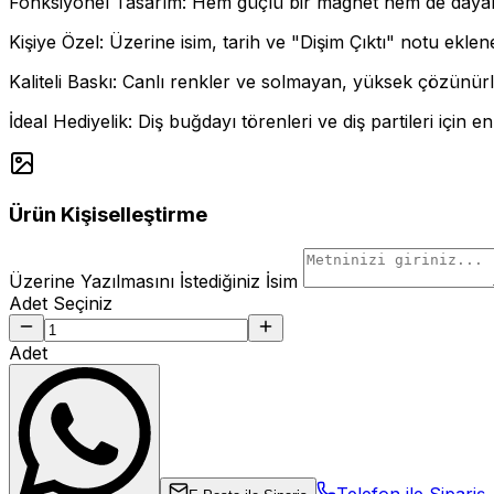
Fonksiyonel Tasarım: Hem güçlü bir magnet hem de dayanık
Kişiye Özel: Üzerine isim, tarih ve "Dişim Çıktı" notu ekleneb
Kaliteli Baskı: Canlı renkler ve solmayan, yüksek çözünürl
İdeal Hediyelik: Diş buğdayı törenleri ve diş partileri için en 
Ürün Kişiselleştirme
Üzerine Yazılmasını İstediğiniz İsim
Adet Seçiniz
Adet
Telefon ile Sipariş