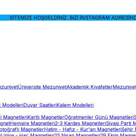
SİTEMİZE HOŞGELDİNİZ. BİZİ İNSTAGRAM ADRESİNDEN
ezuniyet
Üniversite Mezuniyet
Akademik Kıyafetler
Mezuniyet
 Modelleri
Duvar Saatleri
Kalem Modelleri
ri Magnetleri
Kartlı Magnetler
Öğretmenler Günü Magnetleri
gnet
Hemşire Magnetleri
2-3 Kardeş Magnetleri
Siyasi Parti 
otoğraflı Magnetler
Hatim - Hafız - Kur'an Magnetleri
Şehir 
i
Umre - Hac Magnetleri
23 Nisan Magnetleri
29 Ekim Magnet