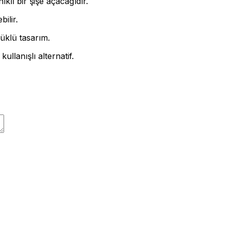
lı bir şişe açacağıdır.
ilir.
üklü tasarım.
kullanışlı alternatif.