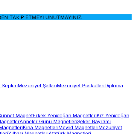
 TAKİP ETMEYİ UNUTMAYINIZ.
 Kepleri
Mezuniyet Şalları
Mezuniyet Püskülleri
Diploma
Sünnet Magnet
Erkek Yenidoğan Magnetleri
Kız Yenidoğan
Magnetler
Anneler Günü Magnetleri
Şeker Bayramı
Magnetleri
Kına Magnetleri
Mevlid Magnetleri
Mezuniyet
leri
Yılbaşı Magnetleri
Atatürk Magnetleri