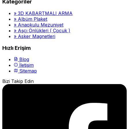
Kategoriler
»
3D KABARTMALI ARMA
»
Albüm Plaket
»
Anaokulu Mezuniyet
»
Aşçı Önlükleri ( Çocuk )
»
Asker Magnetleri
Hızlı Erişim
Blog
İletişim
Sitemap
Bizi Takip Edin