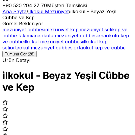
+90 530 204 27 70
Müşteri Temsilcisi
Ana Sayfa
/
İlkokul Mezuniyet
/
ilkokul - Beyaz Yeşil
Cübbe ve Kep
Görsel Bekleniyor...
mezuniyet cübbesi
mezuniyet kepi
mezuniyet seti
kep ve
cübbe takımı
anaokulu mezuniyet cübbesi
anaokulu kep
ve cübbe
ilkokul mezuniyet cübbesi
ilkokul kep
seti
ortaokul mezuniyet cübbesi
ortaokul kep ve cübbe
Tümünü Gör (28)
Ürün Detayı
ilkokul - Beyaz Yeşil Cübbe
ve Kep