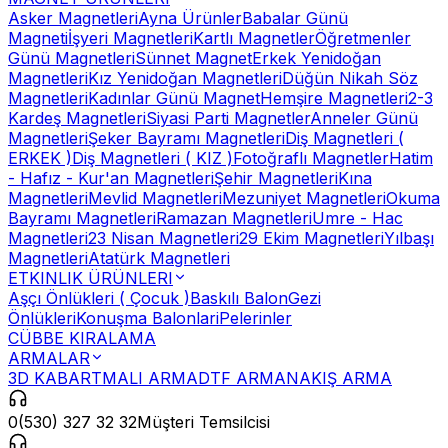
Asker Magnetleri
Ayna Ürünler
Babalar Günü
Magneti
İşyeri Magnetleri
Kartlı Magnetler
Öğretmenler
Günü Magnetleri
Sünnet Magnet
Erkek Yenidoğan
Magnetleri
Kız Yenidoğan Magnetleri
Düğün Nikah Söz
Magnetleri
Kadınlar Günü Magnet
Hemşire Magnetleri
2-3
Kardeş Magnetleri
Siyasi Parti Magnetler
Anneler Günü
Magnetleri
Şeker Bayramı Magnetleri
Diş Magnetleri (
ERKEK )
Diş Magnetleri ( KIZ )
Fotoğraflı Magnetler
Hatim
- Hafız - Kur'an Magnetleri
Şehir Magnetleri
Kına
Magnetleri
Mevlid Magnetleri
Mezuniyet Magnetleri
Okuma
Bayramı Magnetleri
Ramazan Magnetleri
Umre - Hac
Magnetleri
23 Nisan Magnetleri
29 Ekim Magnetleri
Yılbaşı
Magnetleri
Atatürk Magnetleri
ETKINLIK ÜRÜNLERI
Aşçı Önlükleri ( Çocuk )
Baskılı Balon
Gezi
Önlükleri
Konuşma Balonlari
Pelerinler
CÜBBE KIRALAMA
ARMALAR
3D KABARTMALI ARMA
DTF ARMA
NAKIŞ ARMA
0(530) 327 32 32
Müşteri Temsilcisi