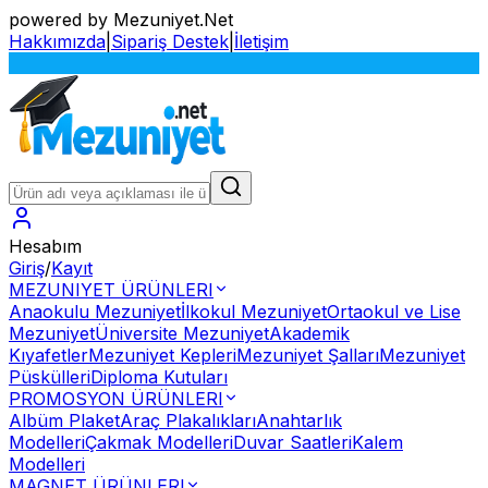
powered by Mezuniyet.Net
Hakkımızda
|
Sipariş Destek
|
İletişim
S
Hesabım
Giriş
/
Kayıt
MEZUNIYET ÜRÜNLERI
Anaokulu Mezuniyet
İlkokul Mezuniyet
Ortaokul ve Lise
Mezuniyet
Üniversite Mezuniyet
Akademik
Kıyafetler
Mezuniyet Kepleri
Mezuniyet Şalları
Mezuniyet
Püskülleri
Diploma Kutuları
PROMOSYON ÜRÜNLERI
Albüm Plaket
Araç Plakalıkları
Anahtarlık
Modelleri
Çakmak Modelleri
Duvar Saatleri
Kalem
Modelleri
MAGNET ÜRÜNLERI