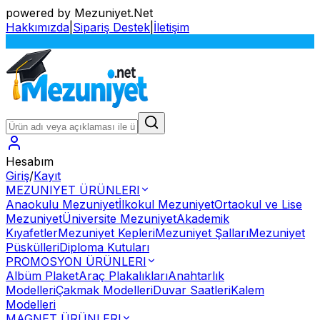
powered by Mezuniyet.Net
Hakkımızda
|
Sipariş Destek
|
İletişim
S
Hesabım
Giriş
/
Kayıt
MEZUNIYET ÜRÜNLERI
Anaokulu Mezuniyet
İlkokul Mezuniyet
Ortaokul ve Lise
Mezuniyet
Üniversite Mezuniyet
Akademik
Kıyafetler
Mezuniyet Kepleri
Mezuniyet Şalları
Mezuniyet
Püskülleri
Diploma Kutuları
PROMOSYON ÜRÜNLERI
Albüm Plaket
Araç Plakalıkları
Anahtarlık
Modelleri
Çakmak Modelleri
Duvar Saatleri
Kalem
Modelleri
MAGNET ÜRÜNLERI