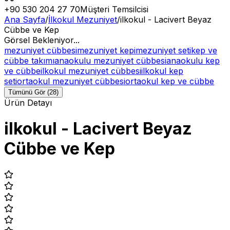
+90 530 204 27 70
Müşteri Temsilcisi
Ana Sayfa
/
İlkokul Mezuniyet
/
ilkokul - Lacivert Beyaz
Cübbe ve Kep
Görsel Bekleniyor...
mezuniyet cübbesi
mezuniyet kepi
mezuniyet seti
kep ve
cübbe takımı
anaokulu mezuniyet cübbesi
anaokulu kep
ve cübbe
ilkokul mezuniyet cübbesi
ilkokul kep
seti
ortaokul mezuniyet cübbesi
ortaokul kep ve cübbe
Tümünü Gör (28)
Ürün Detayı
ilkokul - Lacivert Beyaz
Cübbe ve Kep