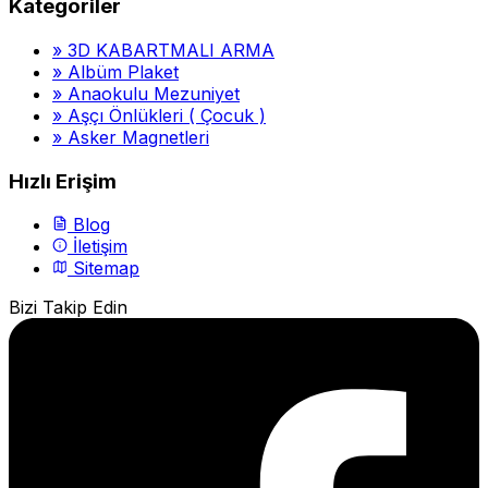
Kategoriler
»
3D KABARTMALI ARMA
»
Albüm Plaket
»
Anaokulu Mezuniyet
»
Aşçı Önlükleri ( Çocuk )
»
Asker Magnetleri
Hızlı Erişim
Blog
İletişim
Sitemap
Bizi Takip Edin