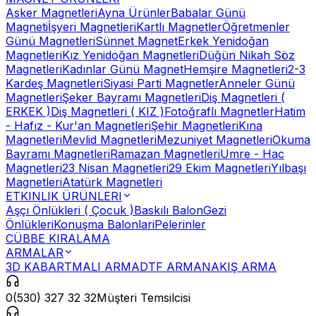
Asker Magnetleri
Ayna Ürünler
Babalar Günü
Magneti
İşyeri Magnetleri
Kartlı Magnetler
Öğretmenler
Günü Magnetleri
Sünnet Magnet
Erkek Yenidoğan
Magnetleri
Kız Yenidoğan Magnetleri
Düğün Nikah Söz
Magnetleri
Kadınlar Günü Magnet
Hemşire Magnetleri
2-3
Kardeş Magnetleri
Siyasi Parti Magnetler
Anneler Günü
Magnetleri
Şeker Bayramı Magnetleri
Diş Magnetleri (
ERKEK )
Diş Magnetleri ( KIZ )
Fotoğraflı Magnetler
Hatim
- Hafız - Kur'an Magnetleri
Şehir Magnetleri
Kına
Magnetleri
Mevlid Magnetleri
Mezuniyet Magnetleri
Okuma
Bayramı Magnetleri
Ramazan Magnetleri
Umre - Hac
Magnetleri
23 Nisan Magnetleri
29 Ekim Magnetleri
Yılbaşı
Magnetleri
Atatürk Magnetleri
ETKINLIK ÜRÜNLERI
Aşçı Önlükleri ( Çocuk )
Baskılı Balon
Gezi
Önlükleri
Konuşma Balonlari
Pelerinler
CÜBBE KIRALAMA
ARMALAR
3D KABARTMALI ARMA
DTF ARMA
NAKIŞ ARMA
0(530) 327 32 32
Müşteri Temsilcisi