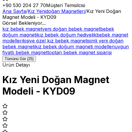
+90 530 204 27 70
Müşteri Temsilcisi
Ana Sayfa
/
Kız Yenidoğan Magnetleri
/
Kız Yeni Doğan
Magnet Modeli - KYD09
Görsel Bekleniyor...
kız bebek magnet
yeni doğan bebek magnet
bebek
doğum magneti
kız bebek doğum hediyelik
bebek magnet
modelleri
kişiye özel kız bebek magnet
isimli yeni doğan
bebek magneti
kız bebek doğum magneti modelleri
uygun
fiyatlı bebek magnet
toptan bebek magnet siparişi
Tümünü Gör (25)
Ürün Detayı
Kız Yeni Doğan Magnet
Modeli - KYD09