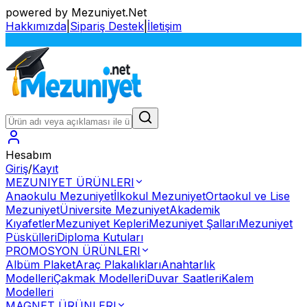
powered by Mezuniyet.Net
Hakkımızda
|
Sipariş Destek
|
İletişim
S
Hesabım
Giriş
/
Kayıt
MEZUNIYET ÜRÜNLERI
Anaokulu Mezuniyet
İlkokul Mezuniyet
Ortaokul ve Lise
Mezuniyet
Üniversite Mezuniyet
Akademik
Kıyafetler
Mezuniyet Kepleri
Mezuniyet Şalları
Mezuniyet
Püskülleri
Diploma Kutuları
PROMOSYON ÜRÜNLERI
Albüm Plaket
Araç Plakalıkları
Anahtarlık
Modelleri
Çakmak Modelleri
Duvar Saatleri
Kalem
Modelleri
MAGNET ÜRÜNLERI