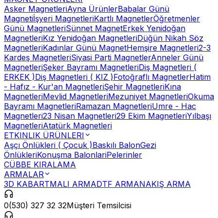
Asker Magnetleri
Ayna Ürünler
Babalar Günü
Magneti
İşyeri Magnetleri
Kartlı Magnetler
Öğretmenler
Günü Magnetleri
Sünnet Magnet
Erkek Yenidoğan
Magnetleri
Kız Yenidoğan Magnetleri
Düğün Nikah Söz
Magnetleri
Kadınlar Günü Magnet
Hemşire Magnetleri
2-3
Kardeş Magnetleri
Siyasi Parti Magnetler
Anneler Günü
Magnetleri
Şeker Bayramı Magnetleri
Diş Magnetleri (
ERKEK )
Diş Magnetleri ( KIZ )
Fotoğraflı Magnetler
Hatim
- Hafız - Kur'an Magnetleri
Şehir Magnetleri
Kına
Magnetleri
Mevlid Magnetleri
Mezuniyet Magnetleri
Okuma
Bayramı Magnetleri
Ramazan Magnetleri
Umre - Hac
Magnetleri
23 Nisan Magnetleri
29 Ekim Magnetleri
Yılbaşı
Magnetleri
Atatürk Magnetleri
ETKINLIK ÜRÜNLERI
Aşçı Önlükleri ( Çocuk )
Baskılı Balon
Gezi
Önlükleri
Konuşma Balonlari
Pelerinler
CÜBBE KIRALAMA
ARMALAR
3D KABARTMALI ARMA
DTF ARMA
NAKIŞ ARMA
0(530) 327 32 32
Müşteri Temsilcisi