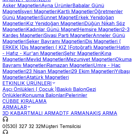
Asker Magnetleri
Ayna Ürünler
Babalar Günü
Magneti
İşyeri Magnetleri
Kartlı Magnetler
Öğretmenler
Günü Magnetleri
Sünnet Magnet
Erkek Yenidoğan
Magnetleri
Kız Yenidoğan Magnetleri
Düğün Nikah Söz
Magnetleri
Kadınlar Günü Magnet
Hemşire Magnetleri
2-3
Kardeş Magnetleri
Siyasi Parti Magnetler
Anneler Günü
Magnetleri
Şeker Bayramı Magnetleri
Diş Magnetleri (
ERKEK )
Diş Magnetleri ( KIZ )
Fotoğraflı Magnetler
Hatim
- Hafız - Kur'an Magnetleri
Şehir Magnetleri
Kına
Magnetleri
Mevlid Magnetleri
Mezuniyet Magnetleri
Okuma
Bayramı Magnetleri
Ramazan Magnetleri
Umre - Hac
Magnetleri
23 Nisan Magnetleri
29 Ekim Magnetleri
Yılbaşı
Magnetleri
Atatürk Magnetleri
ETKINLIK ÜRÜNLERI
Aşçı Önlükleri ( Çocuk )
Baskılı Balon
Gezi
Önlükleri
Konuşma Balonlari
Pelerinler
CÜBBE KIRALAMA
ARMALAR
3D KABARTMALI ARMA
DTF ARMA
NAKIŞ ARMA
0(530) 327 32 32
Müşteri Temsilcisi