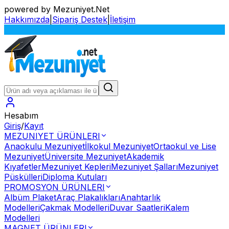
powered by Mezuniyet.Net
Hakkımızda
|
Sipariş Destek
|
İletişim
S
Hesabım
Giriş
/
Kayıt
MEZUNIYET ÜRÜNLERI
Anaokulu Mezuniyet
İlkokul Mezuniyet
Ortaokul ve Lise
Mezuniyet
Üniversite Mezuniyet
Akademik
Kıyafetler
Mezuniyet Kepleri
Mezuniyet Şalları
Mezuniyet
Püskülleri
Diploma Kutuları
PROMOSYON ÜRÜNLERI
Albüm Plaket
Araç Plakalıkları
Anahtarlık
Modelleri
Çakmak Modelleri
Duvar Saatleri
Kalem
Modelleri
MAGNET ÜRÜNLERI