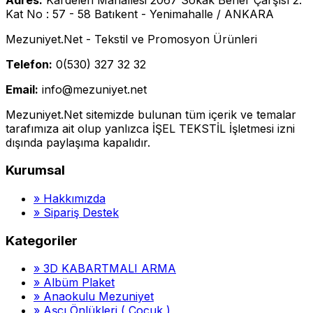
Kat No : 57 - 58 Batıkent - Yenimahalle / ANKARA
Mezuniyet.Net - Tekstil ve Promosyon Ürünleri
Telefon:
0(530) 327 32 32
Email:
info@mezuniyet.net
Mezuniyet.Net sitemizde bulunan tüm içerik ve temalar
tarafımıza ait olup yanlızca İŞEL TEKSTİL İşletmesi izni
dışında paylaşıma kapalıdır.
Kurumsal
»
Hakkımızda
»
Sipariş Destek
Kategoriler
»
3D KABARTMALI ARMA
»
Albüm Plaket
»
Anaokulu Mezuniyet
»
Aşçı Önlükleri ( Çocuk )