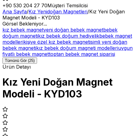
+90 530 204 27 70
Müşteri Temsilcisi
Ana Sayfa
/
Kız Yenidoğan Magnetleri
/
Kız Yeni Doğan
Magnet Modeli - KYD103
Görsel Bekleniyor...
kız bebek magnet
yeni doğan bebek magnet
bebek
doğum magneti
kız bebek doğum hediyelik
bebek magnet
modelleri
kişiye özel kız bebek magnet
isimli yeni doğan
bebek magneti
kız bebek doğum magneti modelleri
uygun
fiyatlı bebek magnet
toptan bebek magnet siparişi
Tümünü Gör (25)
Ürün Detayı
Kız Yeni Doğan Magnet
Modeli - KYD103