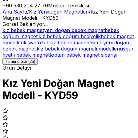
+90 530 204 27 70
Müşteri Temsilcisi
Ana Sayfa
/
Kız Yenidoğan Magnetleri
/
Kız Yeni Doğan
Magnet Modeli - KYD59
Görsel Bekleniyor...
kız bebek magnet
yeni doğan bebek magnet
bebek
doğum magneti
kız bebek doğum hediyelik
bebek magnet
modelleri
kişiye özel kız bebek magnet
isimli yeni doğan
bebek magneti
kız bebek doğum magneti modelleri
uygun
fiyatlı bebek magnet
toptan bebek magnet siparişi
Tümünü Gör (25)
Ürün Detayı
Kız Yeni Doğan Magnet
Modeli - KYD59