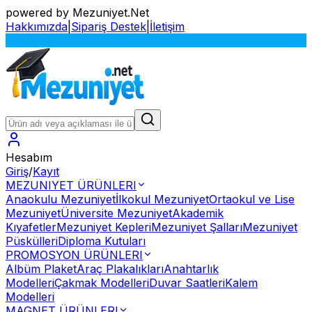
powered by Mezuniyet.Net
Hakkımızda
|
Sipariş Destek
|
İletişim
S
Hesabım
Giriş
/
Kayıt
MEZUNIYET ÜRÜNLERI
Anaokulu Mezuniyet
İlkokul Mezuniyet
Ortaokul ve Lise
Mezuniyet
Üniversite Mezuniyet
Akademik
Kıyafetler
Mezuniyet Kepleri
Mezuniyet Şalları
Mezuniyet
Püskülleri
Diploma Kutuları
PROMOSYON ÜRÜNLERI
Albüm Plaket
Araç Plakalıkları
Anahtarlık
Modelleri
Çakmak Modelleri
Duvar Saatleri
Kalem
Modelleri
MAGNET ÜRÜNLERI