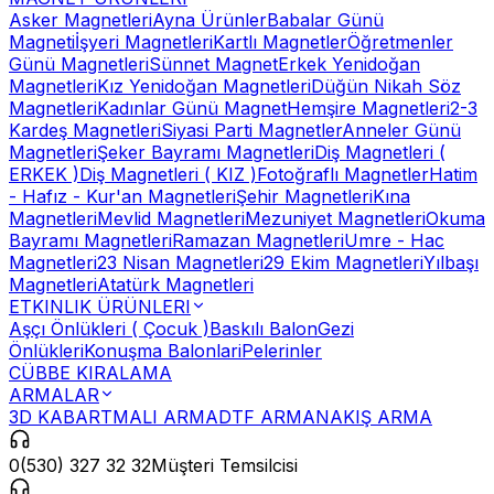
Asker Magnetleri
Ayna Ürünler
Babalar Günü
Magneti
İşyeri Magnetleri
Kartlı Magnetler
Öğretmenler
Günü Magnetleri
Sünnet Magnet
Erkek Yenidoğan
Magnetleri
Kız Yenidoğan Magnetleri
Düğün Nikah Söz
Magnetleri
Kadınlar Günü Magnet
Hemşire Magnetleri
2-3
Kardeş Magnetleri
Siyasi Parti Magnetler
Anneler Günü
Magnetleri
Şeker Bayramı Magnetleri
Diş Magnetleri (
ERKEK )
Diş Magnetleri ( KIZ )
Fotoğraflı Magnetler
Hatim
- Hafız - Kur'an Magnetleri
Şehir Magnetleri
Kına
Magnetleri
Mevlid Magnetleri
Mezuniyet Magnetleri
Okuma
Bayramı Magnetleri
Ramazan Magnetleri
Umre - Hac
Magnetleri
23 Nisan Magnetleri
29 Ekim Magnetleri
Yılbaşı
Magnetleri
Atatürk Magnetleri
ETKINLIK ÜRÜNLERI
Aşçı Önlükleri ( Çocuk )
Baskılı Balon
Gezi
Önlükleri
Konuşma Balonlari
Pelerinler
CÜBBE KIRALAMA
ARMALAR
3D KABARTMALI ARMA
DTF ARMA
NAKIŞ ARMA
0(530) 327 32 32
Müşteri Temsilcisi