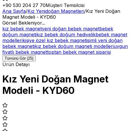
+90 530 204 27 70
Müşteri Temsilcisi
Ana Sayfa
/
Kız Yenidoğan Magnetleri
/
Kız Yeni Doğan
Magnet Modeli - KYD60
Görsel Bekleniyor...
kız bebek magnet
yeni doğan bebek magnet
bebek
doğum magneti
kız bebek doğum hediyelik
bebek magnet
modelleri
kişiye özel kız bebek magnet
isimli yeni doğan
bebek magneti
kız bebek doğum magneti modelleri
uygun
fiyatlı bebek magnet
toptan bebek magnet siparişi
Tümünü Gör (25)
Ürün Detayı
Kız Yeni Doğan Magnet
Modeli - KYD60