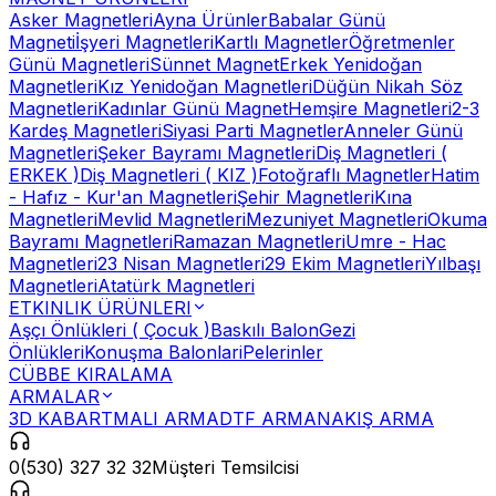
Asker Magnetleri
Ayna Ürünler
Babalar Günü
Magneti
İşyeri Magnetleri
Kartlı Magnetler
Öğretmenler
Günü Magnetleri
Sünnet Magnet
Erkek Yenidoğan
Magnetleri
Kız Yenidoğan Magnetleri
Düğün Nikah Söz
Magnetleri
Kadınlar Günü Magnet
Hemşire Magnetleri
2-3
Kardeş Magnetleri
Siyasi Parti Magnetler
Anneler Günü
Magnetleri
Şeker Bayramı Magnetleri
Diş Magnetleri (
ERKEK )
Diş Magnetleri ( KIZ )
Fotoğraflı Magnetler
Hatim
- Hafız - Kur'an Magnetleri
Şehir Magnetleri
Kına
Magnetleri
Mevlid Magnetleri
Mezuniyet Magnetleri
Okuma
Bayramı Magnetleri
Ramazan Magnetleri
Umre - Hac
Magnetleri
23 Nisan Magnetleri
29 Ekim Magnetleri
Yılbaşı
Magnetleri
Atatürk Magnetleri
ETKINLIK ÜRÜNLERI
Aşçı Önlükleri ( Çocuk )
Baskılı Balon
Gezi
Önlükleri
Konuşma Balonlari
Pelerinler
CÜBBE KIRALAMA
ARMALAR
3D KABARTMALI ARMA
DTF ARMA
NAKIŞ ARMA
0(530) 327 32 32
Müşteri Temsilcisi