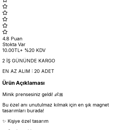
4.8
Puan
Stokta Var
10.00
TL
+ %
20
KDV
2 İŞ GÜNÜNDE KARGO
EN AZ ALIM : 20 ADET
Ürün Açıklaması
Minik prensesiniz geldi! 👶🎀
Bu özel anı unutulmaz kılmak için en şık magnet
tasarımları burada!
✨ Kişiye özel tasarım