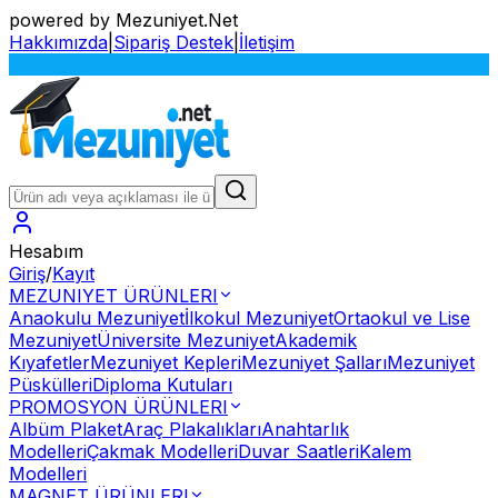
powered by Mezuniyet.Net
Hakkımızda
|
Sipariş Destek
|
İletişim
S
Hesabım
Giriş
/
Kayıt
MEZUNIYET ÜRÜNLERI
Anaokulu Mezuniyet
İlkokul Mezuniyet
Ortaokul ve Lise
Mezuniyet
Üniversite Mezuniyet
Akademik
Kıyafetler
Mezuniyet Kepleri
Mezuniyet Şalları
Mezuniyet
Püskülleri
Diploma Kutuları
PROMOSYON ÜRÜNLERI
Albüm Plaket
Araç Plakalıkları
Anahtarlık
Modelleri
Çakmak Modelleri
Duvar Saatleri
Kalem
Modelleri
MAGNET ÜRÜNLERI