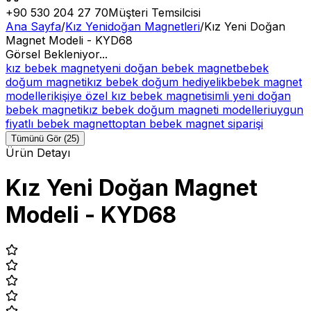
+90 530 204 27 70
Müşteri Temsilcisi
Ana Sayfa
/
Kız Yenidoğan Magnetleri
/
Kız Yeni Doğan
Magnet Modeli - KYD68
Görsel Bekleniyor...
kız bebek magnet
yeni doğan bebek magnet
bebek
doğum magneti
kız bebek doğum hediyelik
bebek magnet
modelleri
kişiye özel kız bebek magnet
isimli yeni doğan
bebek magneti
kız bebek doğum magneti modelleri
uygun
fiyatlı bebek magnet
toptan bebek magnet siparişi
Tümünü Gör (25)
Ürün Detayı
Kız Yeni Doğan Magnet
Modeli - KYD68