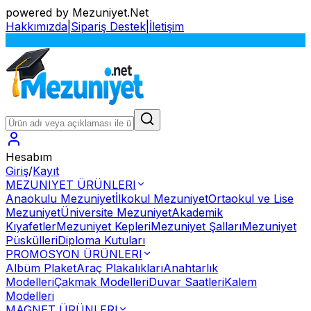
powered by Mezuniyet.Net
Hakkımızda
|
Sipariş Destek
|
İletişim
Hesabım
Giriş
/
Kayıt
MEZUNIYET ÜRÜNLERI
Anaokulu Mezuniyet
İlkokul Mezuniyet
Ortaokul ve Lise
Mezuniyet
Üniversite Mezuniyet
Akademik
Kıyafetler
Mezuniyet Kepleri
Mezuniyet Şalları
Mezuniyet
Püskülleri
Diploma Kutuları
PROMOSYON ÜRÜNLERI
Albüm Plaket
Araç Plakalıkları
Anahtarlık
Modelleri
Çakmak Modelleri
Duvar Saatleri
Kalem
Modelleri
MAGNET ÜRÜNLERI