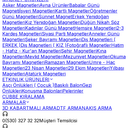
Asker Magnetleri
Ayna Ürünler
Babalar Günü
Magneti
İşyeri Magnetleri
Kartlı Magnetler
Öğretmenler
Günü Magnetleri
Sünnet Magnet
Erkek Yenidoğan
Magnetleri
Kız Yenidoğan Magnetleri
Düğün Nikah Söz
Magnetleri
Kadınlar Günü Magnet
Hemşire Magnetleri
2-3
Kardeş Magnetleri
Siyasi Parti Magnetler
Anneler Günü
Magnetleri
Şeker Bayramı Magnetleri
Diş Magnetleri (
ERKEK )
Diş Magnetleri ( KIZ )
Fotoğraflı Magnetler
Hatim
- Hafız - Kur'an Magnetleri
Şehir Magnetleri
Kına
Magnetleri
Mevlid Magnetleri
Mezuniyet Magnetleri
Okuma
Bayramı Magnetleri
Ramazan Magnetleri
Umre - Hac
Magnetleri
23 Nisan Magnetleri
29 Ekim Magnetleri
Yılbaşı
Magnetleri
Atatürk Magnetleri
ETKINLIK ÜRÜNLERI
Aşçı Önlükleri ( Çocuk )
Baskılı Balon
Gezi
Önlükleri
Konuşma Balonlari
Pelerinler
CÜBBE KIRALAMA
ARMALAR
3D KABARTMALI ARMA
DTF ARMA
NAKIŞ ARMA
0(530) 327 32 32
Müşteri Temsilcisi