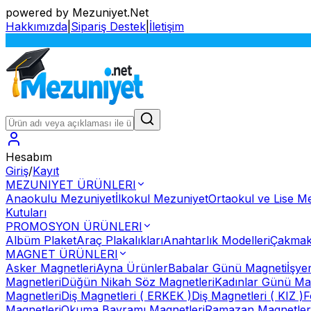
powered by Mezuniyet.Net
Hakkımızda
|
Sipariş Destek
|
İletişim
Hesabım
Giriş
/
Kayıt
MEZUNIYET ÜRÜNLERI
Anaokulu Mezuniyet
İlkokul Mezuniyet
Ortaokul ve Lise M
Kutuları
PROMOSYON ÜRÜNLERI
Albüm Plaket
Araç Plakalıkları
Anahtarlık Modelleri
Çakmak
MAGNET ÜRÜNLERI
Asker Magnetleri
Ayna Ürünler
Babalar Günü Magneti
İşye
Magnetleri
Düğün Nikah Söz Magnetleri
Kadınlar Günü Ma
Magnetleri
Diş Magnetleri ( ERKEK )
Diş Magnetleri ( KIZ )
F
Magnetleri
Okuma Bayramı Magnetleri
Ramazan Magnetler