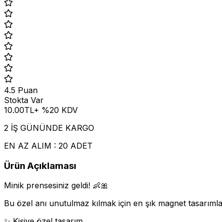
4.5
Puan
Stokta Var
10.00
TL
+ %
20
KDV
2 İŞ GÜNÜNDE KARGO
EN AZ ALIM : 20 ADET
Ürün Açıklaması
Minik prensesiniz geldi! 👶🎀
Bu özel anı unutulmaz kılmak için en şık magnet tasarımla
✨ Kişiye özel tasarım