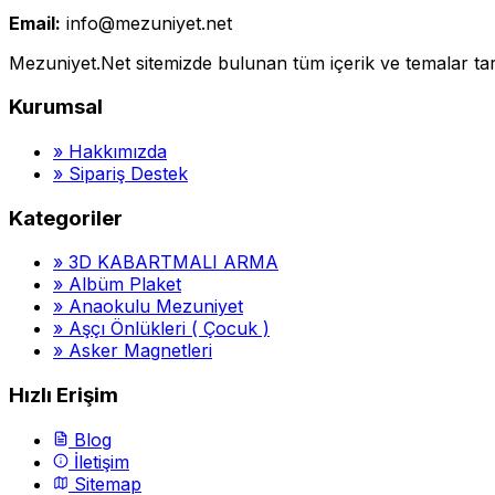
Email:
info@mezuniyet.net
Mezuniyet.Net sitemizde bulunan tüm içerik ve temalar tara
Kurumsal
»
Hakkımızda
»
Sipariş Destek
Kategoriler
»
3D KABARTMALI ARMA
»
Albüm Plaket
»
Anaokulu Mezuniyet
»
Aşçı Önlükleri ( Çocuk )
»
Asker Magnetleri
Hızlı Erişim
Blog
İletişim
Sitemap