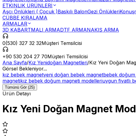
ETKINLIK ÜRÜNLERI
Aşçı Önlükleri ( Çocuk )
Baskılı Balon
Gezi Önlükleri
Konuşm
CÜBBE KIRALAMA
ARMALAR
3D KABARTMALI ARMA
DTF ARMA
NAKIŞ ARMA
0(530) 327 32 32
Müşteri Temsilcisi
+90 530 204 27 70
Müşteri Temsilcisi
Ana Sayfa
/
Kız Yenidoğan Magnetleri
/
Kız Yeni Doğan Mag
Görsel Bekleniyor...
kız bebek magnet
yeni doğan bebek magnet
bebek doğum 
magneti
kız bebek doğum magneti modelleri
uygun fiyatlı 
Tümünü Gör (25)
Ürün Detayı
Kız Yeni Doğan Magnet Mod