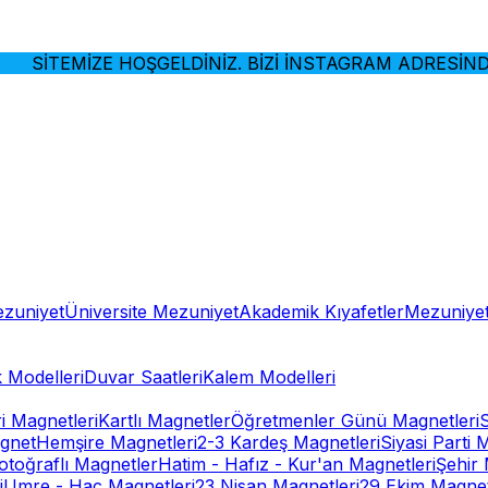
SİTEMİZE HOŞGELDİNİZ. BİZİ İNSTAGRAM ADRESİNDEN
ezuniyet
Üniversite Mezuniyet
Akademik Kıyafetler
Mezuniyet
 Modelleri
Duvar Saatleri
Kalem Modelleri
ri Magnetleri
Kartlı Magnetler
Öğretmenler Günü Magnetleri
gnet
Hemşire Magnetleri
2-3 Kardeş Magnetleri
Siyasi Parti 
otoğraflı Magnetler
Hatim - Hafız - Kur'an Magnetleri
Şehir 
i
Umre - Hac Magnetleri
23 Nisan Magnetleri
29 Ekim Magnet