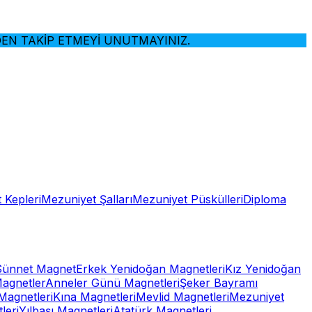
 TAKİP ETMEYİ UNUTMAYINIZ.
 Kepleri
Mezuniyet Şalları
Mezuniyet Püskülleri
Diploma
Sünnet Magnet
Erkek Yenidoğan Magnetleri
Kız Yenidoğan
Magnetler
Anneler Günü Magnetleri
Şeker Bayramı
Magnetleri
Kına Magnetleri
Mevlid Magnetleri
Mezuniyet
leri
Yılbaşı Magnetleri
Atatürk Magnetleri