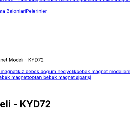
a Balonlari
Pelerinler
net Modeli - KYD72
magneti
kız bebek doğum hediyelik
bebek magnet modelleri
bebek magnet
toptan bebek magnet siparişi
eli - KYD72