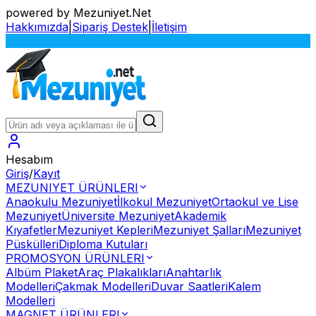
powered by Mezuniyet.Net
Hakkımızda
|
Sipariş Destek
|
İletişim
S
Hesabım
Giriş
/
Kayıt
MEZUNIYET ÜRÜNLERI
Anaokulu Mezuniyet
İlkokul Mezuniyet
Ortaokul ve Lise
Mezuniyet
Üniversite Mezuniyet
Akademik
Kıyafetler
Mezuniyet Kepleri
Mezuniyet Şalları
Mezuniyet
Püskülleri
Diploma Kutuları
PROMOSYON ÜRÜNLERI
Albüm Plaket
Araç Plakalıkları
Anahtarlık
Modelleri
Çakmak Modelleri
Duvar Saatleri
Kalem
Modelleri
MAGNET ÜRÜNLERI