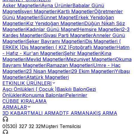
Asker Magnetleri
Ayna Ürünler
Babalar Günü
Magneti
İşyeri Magnetleri
Kartlı Magnetler
Öğretmenler
Günü Magnetleri
Sünnet Magnet
Erkek Yenidoğan
Magnetleri
Kız Yenidoğan Magnetleri
Düğün Nikah Söz
Magnetleri
Kadınlar Günü Magnet
Hemşire Magnetleri
2-3
Kardeş Magnetleri
Siyasi Parti Magnetler
Anneler Günü
Magnetleri
Şeker Bayramı Magnetleri
Diş Magnetleri (
ERKEK )
Diş Magnetleri ( KIZ )
Fotoğraflı Magnetler
Hatim
- Hafız - Kur'an Magnetleri
Şehir Magnetleri
Kına
Magnetleri
Mevlid Magnetleri
Mezuniyet Magnetleri
Okuma
Bayramı Magnetleri
Ramazan Magnetleri
Umre - Hac
Magnetleri
23 Nisan Magnetleri
29 Ekim Magnetleri
Yılbaşı
Magnetleri
Atatürk Magnetleri
ETKINLIK ÜRÜNLERI
Aşçı Önlükleri ( Çocuk )
Baskılı Balon
Gezi
Önlükleri
Konuşma Balonlari
Pelerinler
CÜBBE KIRALAMA
ARMALAR
3D KABARTMALI ARMA
DTF ARMA
NAKIŞ ARMA
0(530) 327 32 32
Müşteri Temsilcisi