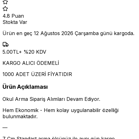
4.8
Puan
Stokta Var
Ürün en geç
12 Ağustos 2026 Çarşamba
günü kargoda.
5.00
TL
+ %
20
KDV
KARGO ALICI ÖDEMELİ
1000 ADET ÜZERİ FİYATIDIR
Ürün Açıklaması
Okul Arma Sipariş Alımları Devam Ediyor.
Hem Ekonomik - Hem kolay uygulanabilir özelliği
bulunmaktadır.
—
7 Cm Standart arma ölçünüz ile aynı gün kargo