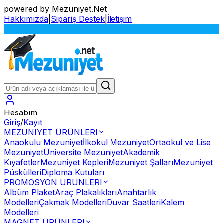
powered by Mezuniyet.Net
Hakkımızda
|
Sipariş Destek
|
İletişim
S
Hesabım
Giriş
/
Kayıt
MEZUNIYET ÜRÜNLERI
Anaokulu Mezuniyet
İlkokul Mezuniyet
Ortaokul ve Lise
Mezuniyet
Üniversite Mezuniyet
Akademik
Kıyafetler
Mezuniyet Kepleri
Mezuniyet Şalları
Mezuniyet
Püskülleri
Diploma Kutuları
PROMOSYON ÜRÜNLERI
Albüm Plaket
Araç Plakalıkları
Anahtarlık
Modelleri
Çakmak Modelleri
Duvar Saatleri
Kalem
Modelleri
MAGNET ÜRÜNLERI