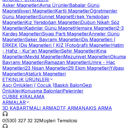
Asker Magnetleri
Ayna Ürünler
Babalar Günü
Magneti
İşyeri Magnetleri
Kartlı Magnetler
Öğretmenler
Günü Magnetleri
Sünnet Magnet
Erkek Yenidoğan
Magnetleri
Kız Yenidoğan Magnetleri
Düğün Nikah Söz
Magnetleri
Kadınlar Günü Magnet
Hemşire Magnetleri
2-3
Kardeş Magnetleri
Siyasi Parti Magnetler
Anneler Günü
Magnetleri
Şeker Bayramı Magnetleri
Diş Magnetleri (
ERKEK )
Diş Magnetleri ( KIZ )
Fotoğraflı Magnetler
Hatim
- Hafız - Kur'an Magnetleri
Şehir Magnetleri
Kına
Magnetleri
Mevlid Magnetleri
Mezuniyet Magnetleri
Okuma
Bayramı Magnetleri
Ramazan Magnetleri
Umre - Hac
Magnetleri
23 Nisan Magnetleri
29 Ekim Magnetleri
Yılbaşı
Magnetleri
Atatürk Magnetleri
ETKINLIK ÜRÜNLERI
Aşçı Önlükleri ( Çocuk )
Baskılı Balon
Gezi
Önlükleri
Konuşma Balonlari
Pelerinler
CÜBBE KIRALAMA
ARMALAR
3D KABARTMALI ARMA
DTF ARMA
NAKIŞ ARMA
0(530) 327 32 32
Müşteri Temsilcisi