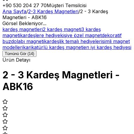
+90 530 204 27 70
Müşteri Temsilcisi
Ana Sayfa
/
2-3 Kardeş Magnetleri
/
2 - 3 Kardeş
Magnetleri - ABK16
Görsel Bekleniyor...
kardeş magnetleri
2 kardeş magneti
3 kardeş
magneti
kardeşlere hediye
kişiye özel magnet
dekoratif
buzdolabı magneti
kardeşlik temalı hediyeler
isimli magnet
modelleri
karikatürlü kardeş magneti
en iyi kardeş hediyesi
Tümünü Gör (14)
Ürün Detayı
2 - 3 Kardeş Magnetleri -
ABK16