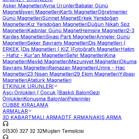
Asker Magnetleri
Ayna Ürünler
Babalar Günü
Magneti
İşyeri Magnetleri
Kartlı Magnetler
Öğretmenler
Günü Magnetleri
Sünnet Magnet
Erkek Yenidoğan
Magnetleri
Kız Yenidoğan Magnetleri
Düğün Nikah Söz
Magnetleri
Kadınlar Günü Magnet
Hemşire Magnetleri
2-3
Kardeş Magnetleri
Siyasi Parti Magnetler
Anneler Günü
Magnetleri
Şeker Bayramı Magnetleri
Diş Magnetleri (
ERKEK )
Diş Magnetleri ( KIZ )
Fotoğraflı Magnetler
Hatim
- Hafız - Kur'an Magnetleri
Şehir Magnetleri
Kına
Magnetleri
Mevlid Magnetleri
Mezuniyet Magnetleri
Okuma
Bayramı Magnetleri
Ramazan Magnetleri
Umre - Hac
Magnetleri
23 Nisan Magnetleri
29 Ekim Magnetleri
Yılbaşı
Magnetleri
Atatürk Magnetleri
ETKINLIK ÜRÜNLERI
Aşçı Önlükleri ( Çocuk )
Baskılı Balon
Gezi
Önlükleri
Konuşma Balonlari
Pelerinler
CÜBBE KIRALAMA
ARMALAR
3D KABARTMALI ARMA
DTF ARMA
NAKIŞ ARMA
0(530) 327 32 32
Müşteri Temsilcisi