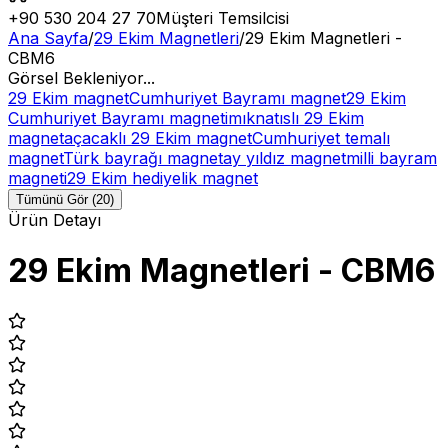
+90 530 204 27 70
Müşteri Temsilcisi
Ana Sayfa
/
29 Ekim Magnetleri
/
29 Ekim Magnetleri -
CBM6
Görsel Bekleniyor...
29 Ekim magnet
Cumhuriyet Bayramı magnet
29 Ekim
Cumhuriyet Bayramı magneti
mıknatıslı 29 Ekim
magnet
açacaklı 29 Ekim magnet
Cumhuriyet temalı
magnet
Türk bayrağı magnet
ay yıldız magnet
milli bayram
magneti
29 Ekim hediyelik magnet
Tümünü Gör (20)
Ürün Detayı
29 Ekim Magnetleri - CBM6