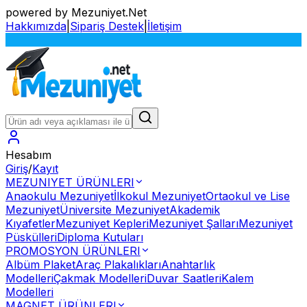
powered by Mezuniyet.Net
Hakkımızda
|
Sipariş Destek
|
İletişim
S
Hesabım
Giriş
/
Kayıt
MEZUNIYET ÜRÜNLERI
Anaokulu Mezuniyet
İlkokul Mezuniyet
Ortaokul ve Lise
Mezuniyet
Üniversite Mezuniyet
Akademik
Kıyafetler
Mezuniyet Kepleri
Mezuniyet Şalları
Mezuniyet
Püskülleri
Diploma Kutuları
PROMOSYON ÜRÜNLERI
Albüm Plaket
Araç Plakalıkları
Anahtarlık
Modelleri
Çakmak Modelleri
Duvar Saatleri
Kalem
Modelleri
MAGNET ÜRÜNLERI