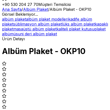
+90 530 204 27 70
Müşteri Temsilcisi
Ana Sayfa
/
Albüm Plaket
/
Albüm Plaket - OKP10
Görsel Bekleniyor...
albüm plaket
albüm plaket modelleri
kadife albüm
plaket
süblimasyon albüm plaket
lüks albüm plaket
kapaklı
plaket
masaüstü albüm plaket
kaliteli plaket kutusu
plaket
albümü
suni deri albüm plaket
Ürün Detayı
Albüm Plaket - OKP10