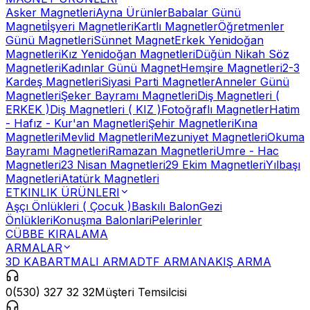
Asker Magnetleri
Ayna Ürünler
Babalar Günü
Magneti
İşyeri Magnetleri
Kartlı Magnetler
Öğretmenler
Günü Magnetleri
Sünnet Magnet
Erkek Yenidoğan
Magnetleri
Kız Yenidoğan Magnetleri
Düğün Nikah Söz
Magnetleri
Kadınlar Günü Magnet
Hemşire Magnetleri
2-3
Kardeş Magnetleri
Siyasi Parti Magnetler
Anneler Günü
Magnetleri
Şeker Bayramı Magnetleri
Diş Magnetleri (
ERKEK )
Diş Magnetleri ( KIZ )
Fotoğraflı Magnetler
Hatim
- Hafız - Kur'an Magnetleri
Şehir Magnetleri
Kına
Magnetleri
Mevlid Magnetleri
Mezuniyet Magnetleri
Okuma
Bayramı Magnetleri
Ramazan Magnetleri
Umre - Hac
Magnetleri
23 Nisan Magnetleri
29 Ekim Magnetleri
Yılbaşı
Magnetleri
Atatürk Magnetleri
ETKINLIK ÜRÜNLERI
Aşçı Önlükleri ( Çocuk )
Baskılı Balon
Gezi
Önlükleri
Konuşma Balonlari
Pelerinler
CÜBBE KIRALAMA
ARMALAR
3D KABARTMALI ARMA
DTF ARMA
NAKIŞ ARMA
0(530) 327 32 32
Müşteri Temsilcisi