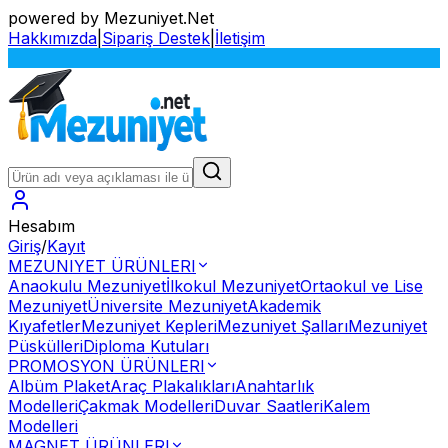
powered by Mezuniyet.Net
Hakkımızda
|
Sipariş Destek
|
İletişim
Sİ
Hesabım
Giriş
/
Kayıt
MEZUNIYET ÜRÜNLERI
Anaokulu Mezuniyet
İlkokul Mezuniyet
Ortaokul ve Lise
Mezuniyet
Üniversite Mezuniyet
Akademik
Kıyafetler
Mezuniyet Kepleri
Mezuniyet Şalları
Mezuniyet
Püskülleri
Diploma Kutuları
PROMOSYON ÜRÜNLERI
Albüm Plaket
Araç Plakalıkları
Anahtarlık
Modelleri
Çakmak Modelleri
Duvar Saatleri
Kalem
Modelleri
MAGNET ÜRÜNLERI