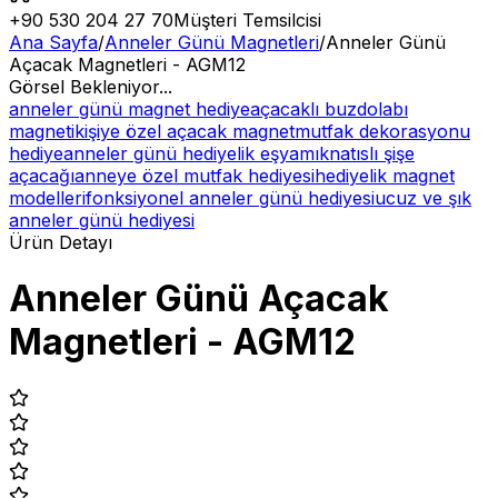
+90 530 204 27 70
Müşteri Temsilcisi
Ana Sayfa
/
Anneler Günü Magnetleri
/
Anneler Günü
Açacak Magnetleri - AGM12
Görsel Bekleniyor...
anneler günü magnet hediye
açacaklı buzdolabı
magneti
kişiye özel açacak magnet
mutfak dekorasyonu
hediye
anneler günü hediyelik eşya
mıknatıslı şişe
açacağı
anneye özel mutfak hediyesi
hediyelik magnet
modelleri
fonksiyonel anneler günü hediyesi
ucuz ve şık
anneler günü hediyesi
Ürün Detayı
Anneler Günü Açacak
Magnetleri - AGM12