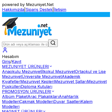
powered by Mezuniyet.Net
Hakkımızda
|
Sipariş Destek
|
İletişim
Sİ
Hesabım
Giriş
/
Kayıt
MEZUNIYET ÜRÜNLERI
Anaokulu Mezuniyet
İlkokul Mezuniyet
Ortaokul ve Lise
Mezuniyet
Üniversite Mezuniyet
Akademik
Kıyafetler
Mezuniyet Kepleri
Mezuniyet Şalları
Mezuniyet
Püskülleri
Diploma Kutuları
PROMOSYON ÜRÜNLERI
Albüm Plaket
Araç Plakalıkları
Anahtarlık
Modelleri
Çakmak Modelleri
Duvar Saatleri
Kalem
Modelleri
MAGNET ÜRÜNLERI