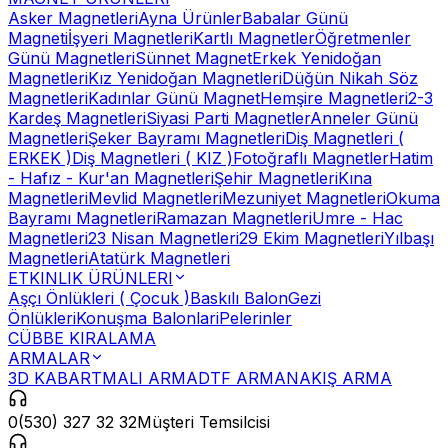
Asker Magnetleri
Ayna Ürünler
Babalar Günü
Magneti
İşyeri Magnetleri
Kartlı Magnetler
Öğretmenler
Günü Magnetleri
Sünnet Magnet
Erkek Yenidoğan
Magnetleri
Kız Yenidoğan Magnetleri
Düğün Nikah Söz
Magnetleri
Kadınlar Günü Magnet
Hemşire Magnetleri
2-3
Kardeş Magnetleri
Siyasi Parti Magnetler
Anneler Günü
Magnetleri
Şeker Bayramı Magnetleri
Diş Magnetleri (
ERKEK )
Diş Magnetleri ( KIZ )
Fotoğraflı Magnetler
Hatim
- Hafız - Kur'an Magnetleri
Şehir Magnetleri
Kına
Magnetleri
Mevlid Magnetleri
Mezuniyet Magnetleri
Okuma
Bayramı Magnetleri
Ramazan Magnetleri
Umre - Hac
Magnetleri
23 Nisan Magnetleri
29 Ekim Magnetleri
Yılbaşı
Magnetleri
Atatürk Magnetleri
ETKINLIK ÜRÜNLERI
Aşçı Önlükleri ( Çocuk )
Baskılı Balon
Gezi
Önlükleri
Konuşma Balonlari
Pelerinler
CÜBBE KIRALAMA
ARMALAR
3D KABARTMALI ARMA
DTF ARMA
NAKIŞ ARMA
0(530) 327 32 32
Müşteri Temsilcisi