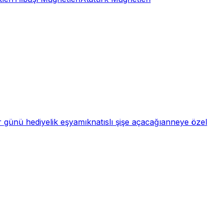
 günü hediyelik eşya
mıknatıslı şişe açacağı
anneye özel