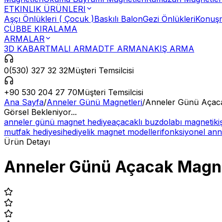
ETKINLIK ÜRÜNLERI
Aşçı Önlükleri ( Çocuk )
Baskılı Balon
Gezi Önlükleri
Konuşm
CÜBBE KIRALAMA
ARMALAR
3D KABARTMALI ARMA
DTF ARMA
NAKIŞ ARMA
0(530) 327 32 32
Müşteri Temsilcisi
+90 530 204 27 70
Müşteri Temsilcisi
Ana Sayfa
/
Anneler Günü Magnetleri
/
Anneler Günü Açac
Görsel Bekleniyor...
anneler günü magnet hediye
açacaklı buzdolabı magneti
ki
mutfak hediyesi
hediyelik magnet modelleri
fonksiyonel ann
Ürün Detayı
Anneler Günü Açacak Magne