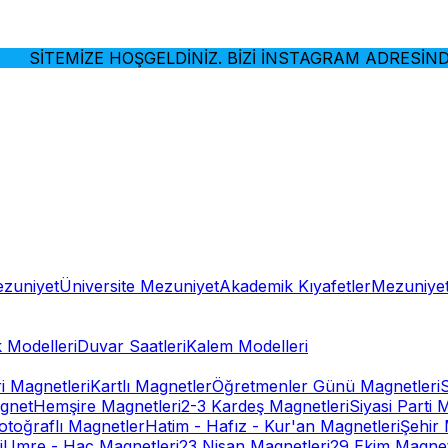
SİTEMİZE HOŞGELDİNİZ. BİZİ İNSTAGRAM ADRESİNDEN
ezuniyet
Üniversite Mezuniyet
Akademik Kıyafetler
Mezuniyet
 Modelleri
Duvar Saatleri
Kalem Modelleri
ri Magnetleri
Kartlı Magnetler
Öğretmenler Günü Magnetleri
gnet
Hemşire Magnetleri
2-3 Kardeş Magnetleri
Siyasi Parti 
otoğraflı Magnetler
Hatim - Hafız - Kur'an Magnetleri
Şehir 
i
Umre - Hac Magnetleri
23 Nisan Magnetleri
29 Ekim Magnet