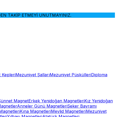
 TAKİP ETMEYİ UNUTMAYINIZ.
 Kepleri
Mezuniyet Şalları
Mezuniyet Püskülleri
Diploma
Sünnet Magnet
Erkek Yenidoğan Magnetleri
Kız Yenidoğan
Magnetler
Anneler Günü Magnetleri
Şeker Bayramı
Magnetleri
Kına Magnetleri
Mevlid Magnetleri
Mezuniyet
leri
Yılbaşı Magnetleri
Atatürk Magnetleri