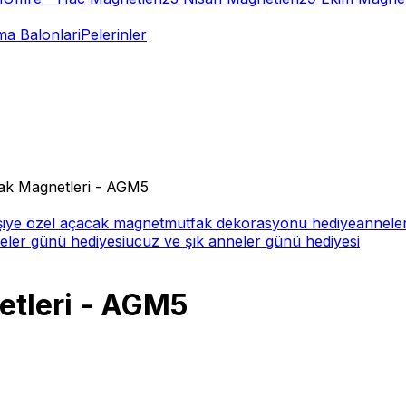
a Balonlari
Pelerinler
ak Magnetleri - AGM5
şiye özel açacak magnet
mutfak dekorasyonu hediye
anneler
eler günü hediyesi
ucuz ve şık anneler günü hediyesi
tleri - AGM5