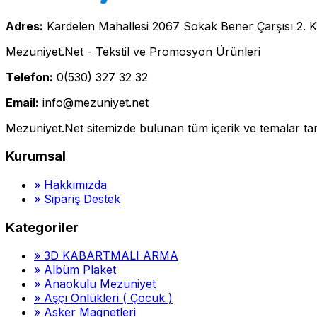
Adres:
Kardelen Mahallesi 2067 Sokak Bener Çarşısı 2. K
Mezuniyet.Net - Tekstil ve Promosyon Ürünleri
Telefon:
0(530) 327 32 32
Email:
info@mezuniyet.net
Mezuniyet.Net sitemizde bulunan tüm içerik ve temalar tara
Kurumsal
»
Hakkımızda
»
Sipariş Destek
Kategoriler
»
3D KABARTMALI ARMA
»
Albüm Plaket
»
Anaokulu Mezuniyet
»
Aşçı Önlükleri ( Çocuk )
»
Asker Magnetleri