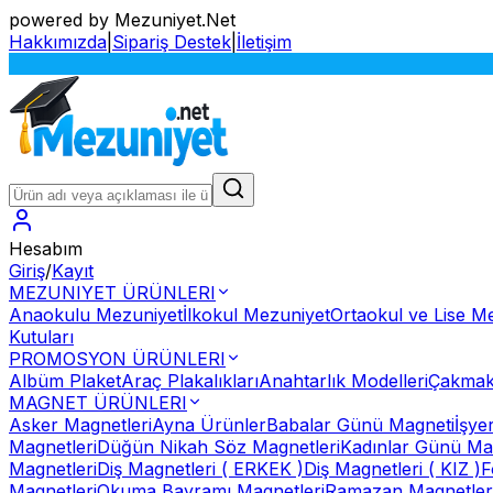
powered by Mezuniyet.Net
Hakkımızda
|
Sipariş Destek
|
İletişim
Hesabım
Giriş
/
Kayıt
MEZUNIYET ÜRÜNLERI
Anaokulu Mezuniyet
İlkokul Mezuniyet
Ortaokul ve Lise M
Kutuları
PROMOSYON ÜRÜNLERI
Albüm Plaket
Araç Plakalıkları
Anahtarlık Modelleri
Çakmak
MAGNET ÜRÜNLERI
Asker Magnetleri
Ayna Ürünler
Babalar Günü Magneti
İşye
Magnetleri
Düğün Nikah Söz Magnetleri
Kadınlar Günü Ma
Magnetleri
Diş Magnetleri ( ERKEK )
Diş Magnetleri ( KIZ )
F
Magnetleri
Okuma Bayramı Magnetleri
Ramazan Magnetler