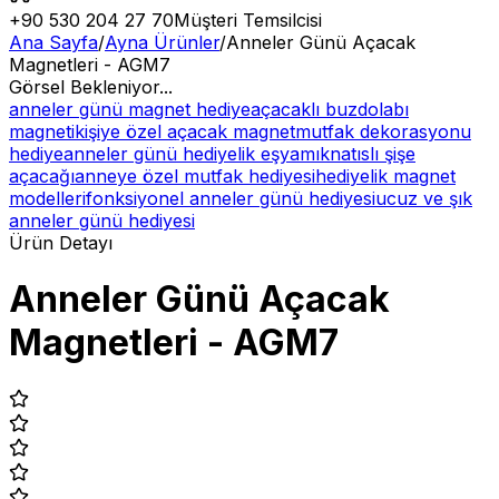
+90 530 204 27 70
Müşteri Temsilcisi
Ana Sayfa
/
Ayna Ürünler
/
Anneler Günü Açacak
Magnetleri - AGM7
Görsel Bekleniyor...
anneler günü magnet hediye
açacaklı buzdolabı
magneti
kişiye özel açacak magnet
mutfak dekorasyonu
hediye
anneler günü hediyelik eşya
mıknatıslı şişe
açacağı
anneye özel mutfak hediyesi
hediyelik magnet
modelleri
fonksiyonel anneler günü hediyesi
ucuz ve şık
anneler günü hediyesi
Ürün Detayı
Anneler Günü Açacak
Magnetleri - AGM7