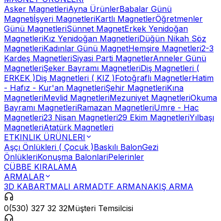
Asker Magnetleri
Ayna Ürünler
Babalar Günü
Magneti
İşyeri Magnetleri
Kartlı Magnetler
Öğretmenler
Günü Magnetleri
Sünnet Magnet
Erkek Yenidoğan
Magnetleri
Kız Yenidoğan Magnetleri
Düğün Nikah Söz
Magnetleri
Kadınlar Günü Magnet
Hemşire Magnetleri
2-3
Kardeş Magnetleri
Siyasi Parti Magnetler
Anneler Günü
Magnetleri
Şeker Bayramı Magnetleri
Diş Magnetleri (
ERKEK )
Diş Magnetleri ( KIZ )
Fotoğraflı Magnetler
Hatim
- Hafız - Kur'an Magnetleri
Şehir Magnetleri
Kına
Magnetleri
Mevlid Magnetleri
Mezuniyet Magnetleri
Okuma
Bayramı Magnetleri
Ramazan Magnetleri
Umre - Hac
Magnetleri
23 Nisan Magnetleri
29 Ekim Magnetleri
Yılbaşı
Magnetleri
Atatürk Magnetleri
ETKINLIK ÜRÜNLERI
Aşçı Önlükleri ( Çocuk )
Baskılı Balon
Gezi
Önlükleri
Konuşma Balonlari
Pelerinler
CÜBBE KIRALAMA
ARMALAR
3D KABARTMALI ARMA
DTF ARMA
NAKIŞ ARMA
0(530) 327 32 32
Müşteri Temsilcisi