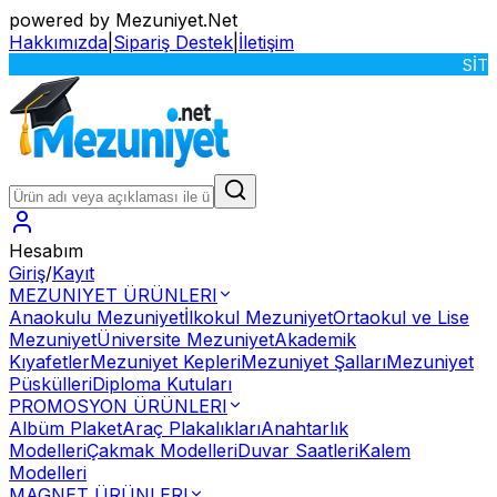
powered by Mezuniyet.Net
Hakkımızda
|
Sipariş Destek
|
İletişim
SİTEMİZ
Hesabım
Giriş
/
Kayıt
MEZUNIYET ÜRÜNLERI
Anaokulu Mezuniyet
İlkokul Mezuniyet
Ortaokul ve Lise
Mezuniyet
Üniversite Mezuniyet
Akademik
Kıyafetler
Mezuniyet Kepleri
Mezuniyet Şalları
Mezuniyet
Püskülleri
Diploma Kutuları
PROMOSYON ÜRÜNLERI
Albüm Plaket
Araç Plakalıkları
Anahtarlık
Modelleri
Çakmak Modelleri
Duvar Saatleri
Kalem
Modelleri
MAGNET ÜRÜNLERI