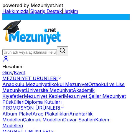
powered by Mezuniyet.Net
Hakkımızda
|
Sipariş Destek
|
İletişim
S
Hesabım
Giriş
/
Kayıt
MEZUNIYET ÜRÜNLERI
Anaokulu Mezuniyet
İlkokul Mezuniyet
Ortaokul ve Lise
Mezuniyet
Üniversite Mezuniyet
Akademik
Kıyafetler
Mezuniyet Kepleri
Mezuniyet Şalları
Mezuniyet
Püskülleri
Diploma Kutuları
PROMOSYON ÜRÜNLERI
Albüm Plaket
Araç Plakalıkları
Anahtarlık
Modelleri
Çakmak Modelleri
Duvar Saatleri
Kalem
Modelleri
MAGNET ÜRÜNLERI