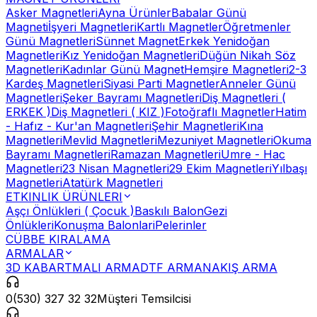
Asker Magnetleri
Ayna Ürünler
Babalar Günü
Magneti
İşyeri Magnetleri
Kartlı Magnetler
Öğretmenler
Günü Magnetleri
Sünnet Magnet
Erkek Yenidoğan
Magnetleri
Kız Yenidoğan Magnetleri
Düğün Nikah Söz
Magnetleri
Kadınlar Günü Magnet
Hemşire Magnetleri
2-3
Kardeş Magnetleri
Siyasi Parti Magnetler
Anneler Günü
Magnetleri
Şeker Bayramı Magnetleri
Diş Magnetleri (
ERKEK )
Diş Magnetleri ( KIZ )
Fotoğraflı Magnetler
Hatim
- Hafız - Kur'an Magnetleri
Şehir Magnetleri
Kına
Magnetleri
Mevlid Magnetleri
Mezuniyet Magnetleri
Okuma
Bayramı Magnetleri
Ramazan Magnetleri
Umre - Hac
Magnetleri
23 Nisan Magnetleri
29 Ekim Magnetleri
Yılbaşı
Magnetleri
Atatürk Magnetleri
ETKINLIK ÜRÜNLERI
Aşçı Önlükleri ( Çocuk )
Baskılı Balon
Gezi
Önlükleri
Konuşma Balonlari
Pelerinler
CÜBBE KIRALAMA
ARMALAR
3D KABARTMALI ARMA
DTF ARMA
NAKIŞ ARMA
0(530) 327 32 32
Müşteri Temsilcisi