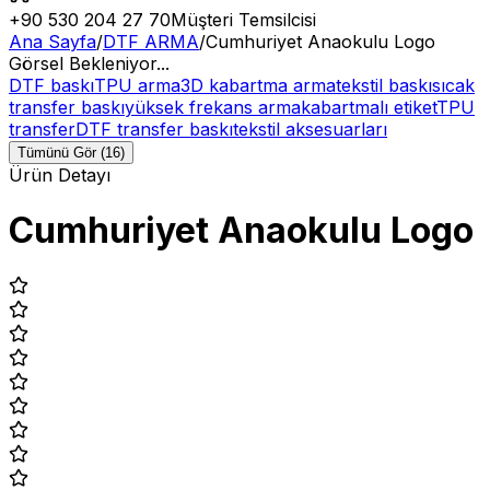
+90 530 204 27 70
Müşteri Temsilcisi
Ana Sayfa
/
DTF ARMA
/
Cumhuriyet Anaokulu Logo
Görsel Bekleniyor...
DTF baskı
TPU arma
3D kabartma arma
tekstil baskı
sıcak
transfer baskı
yüksek frekans arma
kabartmalı etiket
TPU
transfer
DTF transfer baskı
tekstil aksesuarları
Tümünü Gör (16)
Ürün Detayı
Cumhuriyet Anaokulu Logo