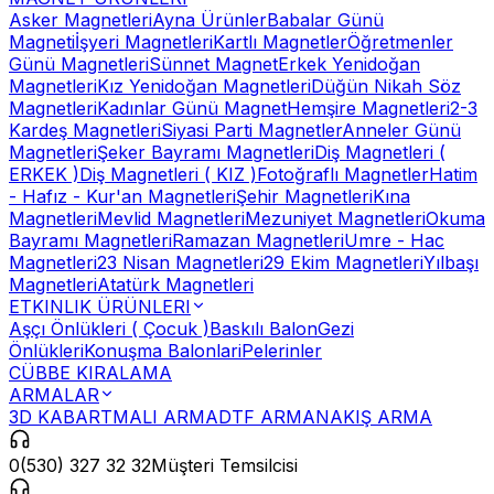
Asker Magnetleri
Ayna Ürünler
Babalar Günü
Magneti
İşyeri Magnetleri
Kartlı Magnetler
Öğretmenler
Günü Magnetleri
Sünnet Magnet
Erkek Yenidoğan
Magnetleri
Kız Yenidoğan Magnetleri
Düğün Nikah Söz
Magnetleri
Kadınlar Günü Magnet
Hemşire Magnetleri
2-3
Kardeş Magnetleri
Siyasi Parti Magnetler
Anneler Günü
Magnetleri
Şeker Bayramı Magnetleri
Diş Magnetleri (
ERKEK )
Diş Magnetleri ( KIZ )
Fotoğraflı Magnetler
Hatim
- Hafız - Kur'an Magnetleri
Şehir Magnetleri
Kına
Magnetleri
Mevlid Magnetleri
Mezuniyet Magnetleri
Okuma
Bayramı Magnetleri
Ramazan Magnetleri
Umre - Hac
Magnetleri
23 Nisan Magnetleri
29 Ekim Magnetleri
Yılbaşı
Magnetleri
Atatürk Magnetleri
ETKINLIK ÜRÜNLERI
Aşçı Önlükleri ( Çocuk )
Baskılı Balon
Gezi
Önlükleri
Konuşma Balonlari
Pelerinler
CÜBBE KIRALAMA
ARMALAR
3D KABARTMALI ARMA
DTF ARMA
NAKIŞ ARMA
0(530) 327 32 32
Müşteri Temsilcisi