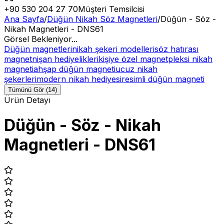
+90 530 204 27 70
Müşteri Temsilcisi
Ana Sayfa
/
Düğün Nikah Söz Magnetleri
/
Düğün - Söz -
Nikah Magnetleri - DNS61
Görsel Bekleniyor...
Düğün magnetleri
nikah şekeri modelleri
söz hatırası
magnet
nişan hediyelikleri
kişiye özel magnet
pleksi nikah
magneti
ahşap düğün magneti
ucuz nikah
şekerleri
modern nikah hediyesi
resimli düğün magneti
Tümünü Gör (14)
Ürün Detayı
Düğün - Söz - Nikah
Magnetleri - DNS61