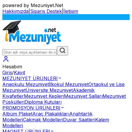
powered by Mezuniyet.Net
Hakkımızda
|
Sipariş Destek
|
İletişim
Sİ
Hesabım
Giriş
/
Kayıt
MEZUNIYET ÜRÜNLERI
Anaokulu Mezuniyet
İlkokul Mezuniyet
Ortaokul ve Lise
Mezuniyet
Üniversite Mezuniyet
Akademik
Kıyafetler
Mezuniyet Kepleri
Mezuniyet Şalları
Mezuniyet
Püskülleri
Diploma Kutuları
PROMOSYON ÜRÜNLERI
Albüm Plaket
Araç Plakalıkları
Anahtarlık
Modelleri
Çakmak Modelleri
Duvar Saatleri
Kalem
Modelleri
MAGNET ÜRÜNLERI