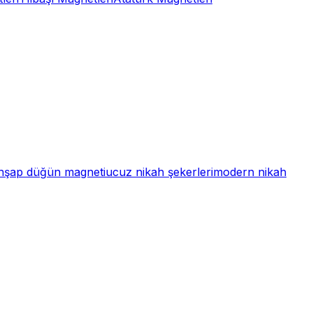
hşap düğün magneti
ucuz nikah şekerleri
modern nikah