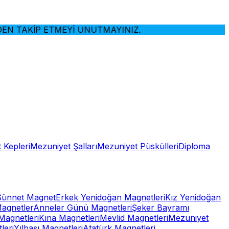
 TAKİP ETMEYİ UNUTMAYINIZ.
 Kepleri
Mezuniyet Şalları
Mezuniyet Püskülleri
Diploma
Sünnet Magnet
Erkek Yenidoğan Magnetleri
Kız Yenidoğan
Magnetler
Anneler Günü Magnetleri
Şeker Bayramı
Magnetleri
Kına Magnetleri
Mevlid Magnetleri
Mezuniyet
leri
Yılbaşı Magnetleri
Atatürk Magnetleri