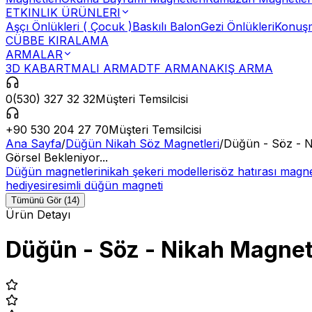
ETKINLIK ÜRÜNLERI
Aşçı Önlükleri ( Çocuk )
Baskılı Balon
Gezi Önlükleri
Konuşm
CÜBBE KIRALAMA
ARMALAR
3D KABARTMALI ARMA
DTF ARMA
NAKIŞ ARMA
0(530) 327 32 32
Müşteri Temsilcisi
+90 530 204 27 70
Müşteri Temsilcisi
Ana Sayfa
/
Düğün Nikah Söz Magnetleri
/
Düğün - Söz - N
Görsel Bekleniyor...
Düğün magnetleri
nikah şekeri modelleri
söz hatırası magn
hediyesi
resimli düğün magneti
Tümünü Gör (14)
Ürün Detayı
Düğün - Söz - Nikah Magnet