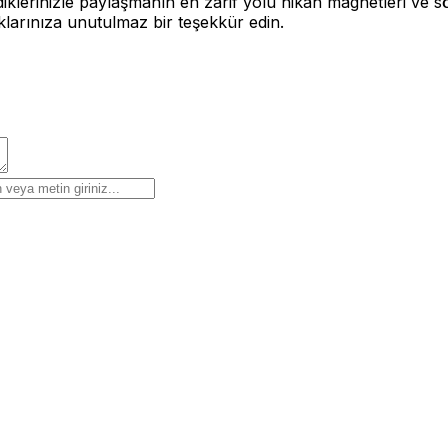
klerinizle paylaşmanın en zarif yolu nikah magnetleri ve söz
larınıza unutulmaz bir teşekkür edin.