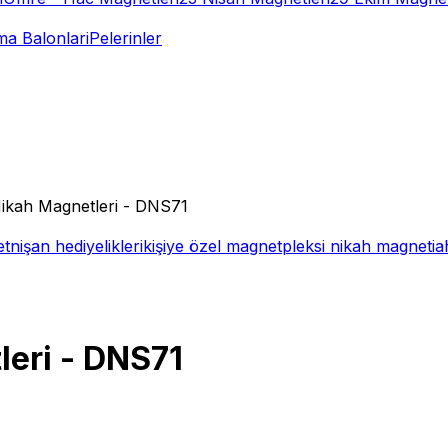
a Balonlari
Pelerinler
ikah Magnetleri - DNS71
et
nişan hediyelikleri
kişiye özel magnet
pleksi nikah magneti
a
leri - DNS71