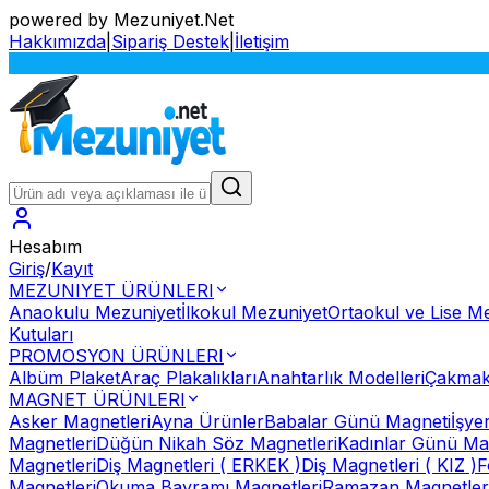
powered by Mezuniyet.Net
Hakkımızda
|
Sipariş Destek
|
İletişim
Hesabım
Giriş
/
Kayıt
MEZUNIYET ÜRÜNLERI
Anaokulu Mezuniyet
İlkokul Mezuniyet
Ortaokul ve Lise M
Kutuları
PROMOSYON ÜRÜNLERI
Albüm Plaket
Araç Plakalıkları
Anahtarlık Modelleri
Çakmak
MAGNET ÜRÜNLERI
Asker Magnetleri
Ayna Ürünler
Babalar Günü Magneti
İşye
Magnetleri
Düğün Nikah Söz Magnetleri
Kadınlar Günü Ma
Magnetleri
Diş Magnetleri ( ERKEK )
Diş Magnetleri ( KIZ )
F
Magnetleri
Okuma Bayramı Magnetleri
Ramazan Magnetler