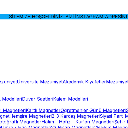
SİTEMİZE HOŞGELDİNİZ. BİZİ İNSTAGRAM ADRESİNDEN
ezuniyet
Üniversite Mezuniyet
Akademik Kıyafetler
Mezuniyet
 Modelleri
Duvar Saatleri
Kalem Modelleri
ri Magnetleri
Kartlı Magnetler
Öğretmenler Günü Magnetleri
gnet
Hemşire Magnetleri
2-3 Kardeş Magnetleri
Siyasi Parti 
otoğraflı Magnetler
Hatim - Hafız - Kur'an Magnetleri
Şehir 
i
Umre - Hac Magnetleri
23 Nisan Magnetleri
29 Ekim Magnet