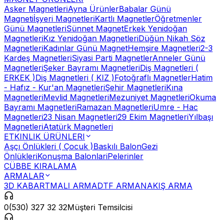
Asker Magnetleri
Ayna Ürünler
Babalar Günü
Magneti
İşyeri Magnetleri
Kartlı Magnetler
Öğretmenler
Günü Magnetleri
Sünnet Magnet
Erkek Yenidoğan
Magnetleri
Kız Yenidoğan Magnetleri
Düğün Nikah Söz
Magnetleri
Kadınlar Günü Magnet
Hemşire Magnetleri
2-3
Kardeş Magnetleri
Siyasi Parti Magnetler
Anneler Günü
Magnetleri
Şeker Bayramı Magnetleri
Diş Magnetleri (
ERKEK )
Diş Magnetleri ( KIZ )
Fotoğraflı Magnetler
Hatim
- Hafız - Kur'an Magnetleri
Şehir Magnetleri
Kına
Magnetleri
Mevlid Magnetleri
Mezuniyet Magnetleri
Okuma
Bayramı Magnetleri
Ramazan Magnetleri
Umre - Hac
Magnetleri
23 Nisan Magnetleri
29 Ekim Magnetleri
Yılbaşı
Magnetleri
Atatürk Magnetleri
ETKINLIK ÜRÜNLERI
Aşçı Önlükleri ( Çocuk )
Baskılı Balon
Gezi
Önlükleri
Konuşma Balonlari
Pelerinler
CÜBBE KIRALAMA
ARMALAR
3D KABARTMALI ARMA
DTF ARMA
NAKIŞ ARMA
0(530) 327 32 32
Müşteri Temsilcisi