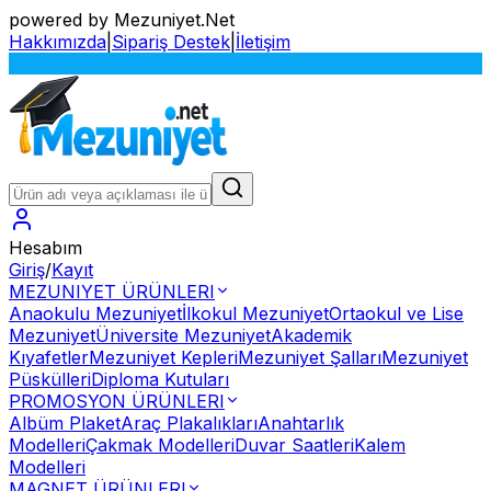
powered by Mezuniyet.Net
Hakkımızda
|
Sipariş Destek
|
İletişim
S
Hesabım
Giriş
/
Kayıt
MEZUNIYET ÜRÜNLERI
Anaokulu Mezuniyet
İlkokul Mezuniyet
Ortaokul ve Lise
Mezuniyet
Üniversite Mezuniyet
Akademik
Kıyafetler
Mezuniyet Kepleri
Mezuniyet Şalları
Mezuniyet
Püskülleri
Diploma Kutuları
PROMOSYON ÜRÜNLERI
Albüm Plaket
Araç Plakalıkları
Anahtarlık
Modelleri
Çakmak Modelleri
Duvar Saatleri
Kalem
Modelleri
MAGNET ÜRÜNLERI