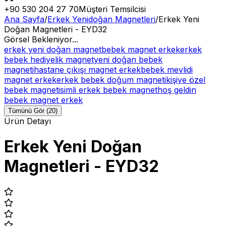
+90 530 204 27 70
Müşteri Temsilcisi
Ana Sayfa
/
Erkek Yenidoğan Magnetleri
/
Erkek Yeni
Doğan Magnetleri - EYD32
Görsel Bekleniyor...
erkek yeni doğan magnet
bebek magnet erkek
erkek
bebek hediyelik magnet
yeni doğan bebek
magneti
hastane çıkışı magnet erkek
bebek mevlidi
magnet erkek
erkek bebek doğum magneti
kişiye özel
bebek magnet
isimli erkek bebek magnet
hoş geldin
bebek magnet erkek
Tümünü Gör (20)
Ürün Detayı
Erkek Yeni Doğan
Magnetleri - EYD32