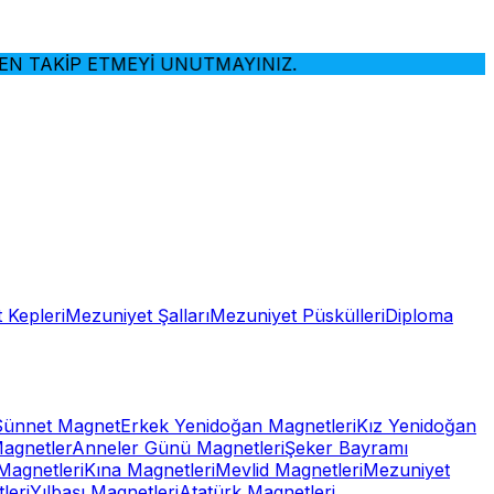
TAKİP ETMEYİ UNUTMAYINIZ.
 Kepleri
Mezuniyet Şalları
Mezuniyet Püskülleri
Diploma
Sünnet Magnet
Erkek Yenidoğan Magnetleri
Kız Yenidoğan
Magnetler
Anneler Günü Magnetleri
Şeker Bayramı
Magnetleri
Kına Magnetleri
Mevlid Magnetleri
Mezuniyet
leri
Yılbaşı Magnetleri
Atatürk Magnetleri