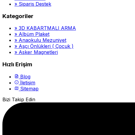
»
Sipariş Destek
Kategoriler
»
3D KABARTMALI ARMA
»
Albüm Plaket
»
Anaokulu Mezuniyet
»
Aşçı Önlükleri ( Çocuk )
»
Asker Magnetleri
Hızlı Erişim
Blog
İletişim
Sitemap
Bizi Takip Edin