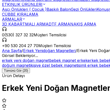
ETKINLIK ÜRÜNLERI
Aşçı Önlükleri ( Çocuk )
Baskılı Balon
Gezi Önlükleri
Konuşm
CÜBBE KIRALAMA
ARMALAR
3D KABARTMALI ARMA
DTF ARMA
NAKIŞ ARMA
0(530) 327 32 32
Müşteri Temsilcisi
+90 530 204 27 70
Müşteri Temsilcisi
Ana Sayfa
/
Erkek Yenidoğan Magnetleri
/
Erkek Yeni Doğan
Görsel Bekleniyor...
erkek yeni doğan magnet
bebek magnet erkek
erkek bebek
doğum magneti
kişiye özel bebek magnet
isimli erkek beb
Tümünü Gör (20)
Ürün Detayı
Erkek Yeni Doğan Magnetler