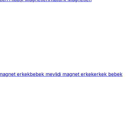
 magnet erkek
bebek mevlidi magnet erkek
erkek bebek