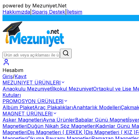
powered by Mezuniyet.Net
Hakkımızda
|
Sipariş Destek
|
İletişim
S
Hesabım
Giriş
/
Kayıt
MEZUNIYET ÜRÜNLERI
Anaokulu Mezuniyet
İlkokul Mezuniyet
Ortaokul ve Lise M
Kutuları
PROMOSYON ÜRÜNLERI
Albüm Plaket
Araç Plakalıkları
Anahtarlık Modelleri
Çakmak
MAGNET ÜRÜNLERI
Asker Magnetleri
Ayna Ürünler
Babalar Günü Magneti
İşye
Magnetleri
Düğün Nikah Söz Magnetleri
Kadınlar Günü Ma
Magnetleri
Diş Magnetleri ( ERKEK )
Diş Magnetleri ( KIZ )
F
Magnetleri
Okuma Bayramı Magnetleri
Ramazan Magnetler