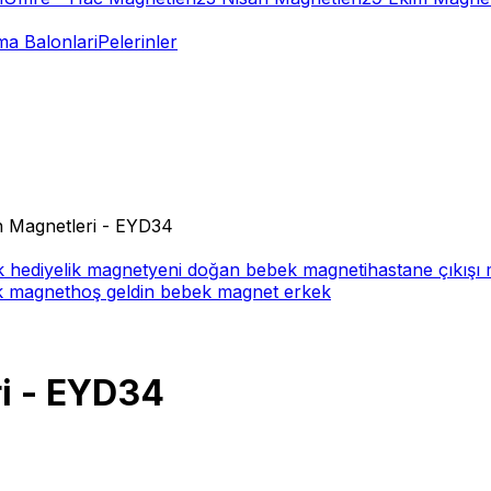
a Balonlari
Pelerinler
 Magnetleri - EYD34
 hediyelik magnet
yeni doğan bebek magneti
hastane çıkışı
ek magnet
hoş geldin bebek magnet erkek
i - EYD34