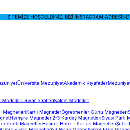
İTEMİZE HOŞGELDİNİZ. BİZİ İNSTAGRAM ADRESİNDEN 
ezuniyet
Üniversite Mezuniyet
Akademik Kıyafetler
Mezuniyet
 Modelleri
Duvar Saatleri
Kalem Modelleri
ri Magnetleri
Kartlı Magnetler
Öğretmenler Günü Magnetleri
gnet
Hemşire Magnetleri
2-3 Kardeş Magnetleri
Siyasi Parti 
otoğraflı Magnetler
Hatim - Hafız - Kur'an Magnetleri
Şehir 
i
Umre - Hac Magnetleri
23 Nisan Magnetleri
29 Ekim Magnet