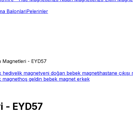
a Balonlari
Pelerinler
 Magnetleri - EYD57
 hediyelik magnet
yeni doğan bebek magneti
hastane çıkışı
ek magnet
hoş geldin bebek magnet erkek
i - EYD57