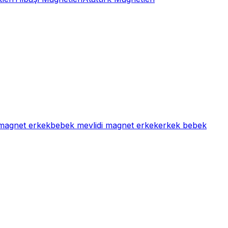
 magnet erkek
bebek mevlidi magnet erkek
erkek bebek