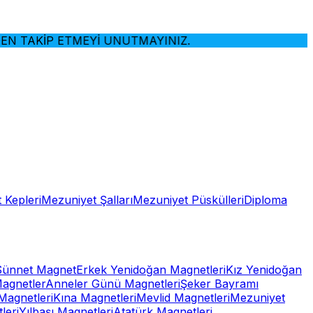
TAKİP ETMEYİ UNUTMAYINIZ.
 Kepleri
Mezuniyet Şalları
Mezuniyet Püskülleri
Diploma
Sünnet Magnet
Erkek Yenidoğan Magnetleri
Kız Yenidoğan
Magnetler
Anneler Günü Magnetleri
Şeker Bayramı
Magnetleri
Kına Magnetleri
Mevlid Magnetleri
Mezuniyet
leri
Yılbaşı Magnetleri
Atatürk Magnetleri