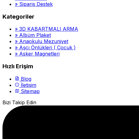
»
Sipariş Destek
Kategoriler
»
3D KABARTMALI ARMA
»
Albüm Plaket
»
Anaokulu Mezuniyet
»
Aşçı Önlükleri ( Çocuk )
»
Asker Magnetleri
Hızlı Erişim
Blog
İletişim
Sitemap
Bizi Takip Edin