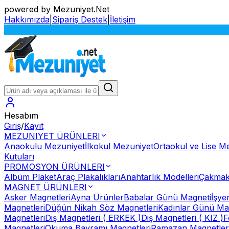
powered by Mezuniyet.Net
Hakkımızda
|
Sipariş Destek
|
İletişim
S
Hesabım
Giriş
/
Kayıt
MEZUNIYET ÜRÜNLERI
Anaokulu Mezuniyet
İlkokul Mezuniyet
Ortaokul ve Lise M
Kutuları
PROMOSYON ÜRÜNLERI
Albüm Plaket
Araç Plakalıkları
Anahtarlık Modelleri
Çakmak
MAGNET ÜRÜNLERI
Asker Magnetleri
Ayna Ürünler
Babalar Günü Magneti
İşye
Magnetleri
Düğün Nikah Söz Magnetleri
Kadınlar Günü Ma
Magnetleri
Diş Magnetleri ( ERKEK )
Diş Magnetleri ( KIZ )
F
Magnetleri
Okuma Bayramı Magnetleri
Ramazan Magnetler