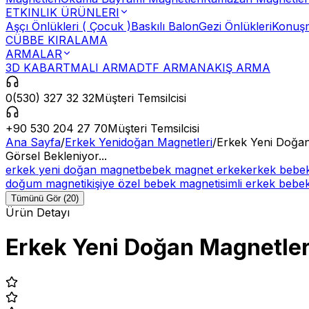
ETKINLIK ÜRÜNLERI
Aşçı Önlükleri ( Çocuk )
Baskılı Balon
Gezi Önlükleri
Konuşm
CÜBBE KIRALAMA
ARMALAR
3D KABARTMALI ARMA
DTF ARMA
NAKIŞ ARMA
0(530) 327 32 32
Müşteri Temsilcisi
+90 530 204 27 70
Müşteri Temsilcisi
Ana Sayfa
/
Erkek Yenidoğan Magnetleri
/
Erkek Yeni Doğan
Görsel Bekleniyor...
erkek yeni doğan magnet
bebek magnet erkek
erkek bebek
doğum magneti
kişiye özel bebek magnet
isimli erkek beb
Tümünü Gör (20)
Ürün Detayı
Erkek Yeni Doğan Magnetler