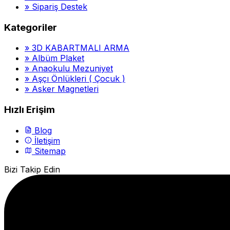
»
Sipariş Destek
Kategoriler
»
3D KABARTMALI ARMA
»
Albüm Plaket
»
Anaokulu Mezuniyet
»
Aşçı Önlükleri ( Çocuk )
»
Asker Magnetleri
Hızlı Erişim
Blog
İletişim
Sitemap
Bizi Takip Edin