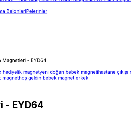
a Balonlari
Pelerinler
 Magnetleri - EYD64
 hediyelik magnet
yeni doğan bebek magneti
hastane çıkışı
ek magnet
hoş geldin bebek magnet erkek
i - EYD64