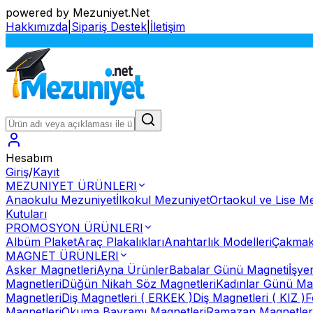
powered by Mezuniyet.Net
Hakkımızda
|
Sipariş Destek
|
İletişim
S
Hesabım
Giriş
/
Kayıt
MEZUNIYET ÜRÜNLERI
Anaokulu Mezuniyet
İlkokul Mezuniyet
Ortaokul ve Lise M
Kutuları
PROMOSYON ÜRÜNLERI
Albüm Plaket
Araç Plakalıkları
Anahtarlık Modelleri
Çakmak
MAGNET ÜRÜNLERI
Asker Magnetleri
Ayna Ürünler
Babalar Günü Magneti
İşye
Magnetleri
Düğün Nikah Söz Magnetleri
Kadınlar Günü Ma
Magnetleri
Diş Magnetleri ( ERKEK )
Diş Magnetleri ( KIZ )
F
Magnetleri
Okuma Bayramı Magnetleri
Ramazan Magnetler