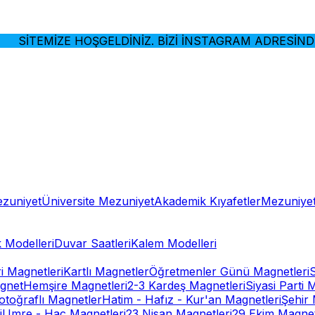
İTEMİZE HOŞGELDİNİZ. BİZİ İNSTAGRAM ADRESİNDEN 
ezuniyet
Üniversite Mezuniyet
Akademik Kıyafetler
Mezuniyet
 Modelleri
Duvar Saatleri
Kalem Modelleri
ri Magnetleri
Kartlı Magnetler
Öğretmenler Günü Magnetleri
gnet
Hemşire Magnetleri
2-3 Kardeş Magnetleri
Siyasi Parti 
otoğraflı Magnetler
Hatim - Hafız - Kur'an Magnetleri
Şehir 
i
Umre - Hac Magnetleri
23 Nisan Magnetleri
29 Ekim Magnet