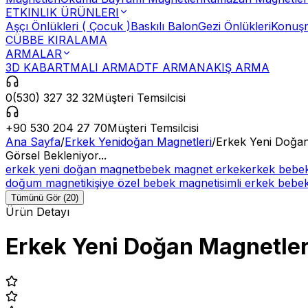
ETKINLIK ÜRÜNLERI
Aşçı Önlükleri ( Çocuk )
Baskılı Balon
Gezi Önlükleri
Konuşm
CÜBBE KIRALAMA
ARMALAR
3D KABARTMALI ARMA
DTF ARMA
NAKIŞ ARMA
0(530) 327 32 32
Müşteri Temsilcisi
+90 530 204 27 70
Müşteri Temsilcisi
Ana Sayfa
/
Erkek Yenidoğan Magnetleri
/
Erkek Yeni Doğan
Görsel Bekleniyor...
erkek yeni doğan magnet
bebek magnet erkek
erkek bebek
doğum magneti
kişiye özel bebek magnet
isimli erkek beb
Tümünü Gör (20)
Ürün Detayı
Erkek Yeni Doğan Magnetler