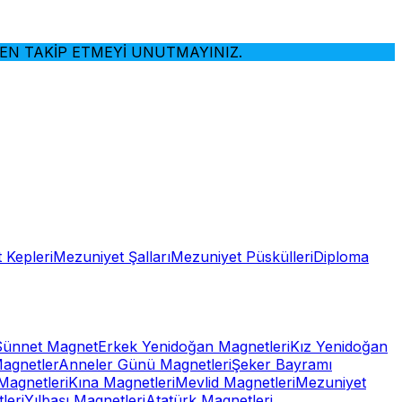
TAKİP ETMEYİ UNUTMAYINIZ.
 Kepleri
Mezuniyet Şalları
Mezuniyet Püskülleri
Diploma
Sünnet Magnet
Erkek Yenidoğan Magnetleri
Kız Yenidoğan
Magnetler
Anneler Günü Magnetleri
Şeker Bayramı
Magnetleri
Kına Magnetleri
Mevlid Magnetleri
Mezuniyet
leri
Yılbaşı Magnetleri
Atatürk Magnetleri