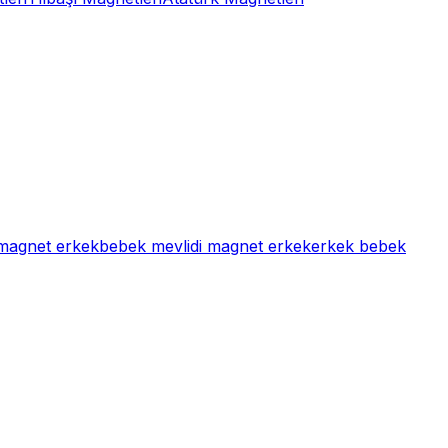
 magnet erkek
bebek mevlidi magnet erkek
erkek bebek