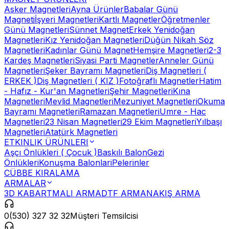
Asker Magnetleri
Ayna Ürünler
Babalar Günü
Magneti
İşyeri Magnetleri
Kartlı Magnetler
Öğretmenler
Günü Magnetleri
Sünnet Magnet
Erkek Yenidoğan
Magnetleri
Kız Yenidoğan Magnetleri
Düğün Nikah Söz
Magnetleri
Kadınlar Günü Magnet
Hemşire Magnetleri
2-3
Kardeş Magnetleri
Siyasi Parti Magnetler
Anneler Günü
Magnetleri
Şeker Bayramı Magnetleri
Diş Magnetleri (
ERKEK )
Diş Magnetleri ( KIZ )
Fotoğraflı Magnetler
Hatim
- Hafız - Kur'an Magnetleri
Şehir Magnetleri
Kına
Magnetleri
Mevlid Magnetleri
Mezuniyet Magnetleri
Okuma
Bayramı Magnetleri
Ramazan Magnetleri
Umre - Hac
Magnetleri
23 Nisan Magnetleri
29 Ekim Magnetleri
Yılbaşı
Magnetleri
Atatürk Magnetleri
ETKINLIK ÜRÜNLERI
Aşçı Önlükleri ( Çocuk )
Baskılı Balon
Gezi
Önlükleri
Konuşma Balonlari
Pelerinler
CÜBBE KIRALAMA
ARMALAR
3D KABARTMALI ARMA
DTF ARMA
NAKIŞ ARMA
0(530) 327 32 32
Müşteri Temsilcisi