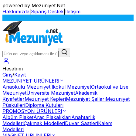
powered by Mezuniyet.Net
Hakkımızda
|
Sipariş Destek
|
İletişim
S
Hesabım
Giriş
/
Kayıt
MEZUNIYET ÜRÜNLERI
Anaokulu Mezuniyet
İlkokul Mezuniyet
Ortaokul ve Lise
Mezuniyet
Üniversite Mezuniyet
Akademik
Kıyafetler
Mezuniyet Kepleri
Mezuniyet Şalları
Mezuniyet
Püskülleri
Diploma Kutuları
PROMOSYON ÜRÜNLERI
Albüm Plaket
Araç Plakalıkları
Anahtarlık
Modelleri
Çakmak Modelleri
Duvar Saatleri
Kalem
Modelleri
MAGNET ÜRÜNLERI