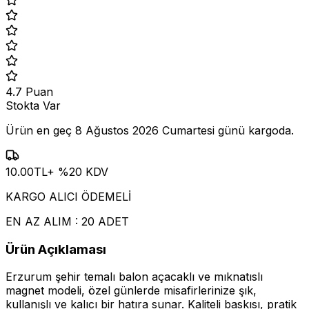
4.7
Puan
Stokta Var
Ürün en geç
8 Ağustos 2026 Cumartesi
günü kargoda.
10.00
TL
+ %
20
KDV
KARGO ALICI ÖDEMELİ
EN AZ ALIM : 20 ADET
Ürün Açıklaması
Erzurum şehir temalı balon açacaklı ve mıknatıslı
magnet modeli, özel günlerde misafirlerinize şık,
kullanışlı ve kalıcı bir hatıra sunar. Kaliteli baskısı, pratik