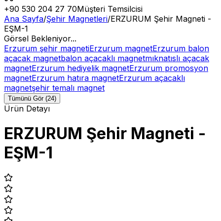
+90 530 204 27 70
Müşteri Temsilcisi
Ana Sayfa
/
Şehir Magnetleri
/
ERZURUM Şehir Magneti -
EŞM-1
Görsel Bekleniyor...
Erzurum şehir magneti
Erzurum magnet
Erzurum balon
açacak magnet
balon açacaklı magnet
mıknatıslı açacak
magnet
Erzurum hediyelik magnet
Erzurum promosyon
magnet
Erzurum hatıra magnet
Erzurum açacaklı
magnet
şehir temalı magnet
Tümünü Gör (24)
Ürün Detayı
ERZURUM Şehir Magneti -
EŞM-1