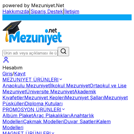
powered by Mezuniyet.Net
Hakkımızda
|
Sipariş Destek
|
İletişim
S
Hesabım
Giriş
/
Kayıt
MEZUNIYET ÜRÜNLERI
Anaokulu Mezuniyet
İlkokul Mezuniyet
Ortaokul ve Lise
Mezuniyet
Üniversite Mezuniyet
Akademik
Kıyafetler
Mezuniyet Kepleri
Mezuniyet Şalları
Mezuniyet
Püskülleri
Diploma Kutuları
PROMOSYON ÜRÜNLERI
Albüm Plaket
Araç Plakalıkları
Anahtarlık
Modelleri
Çakmak Modelleri
Duvar Saatleri
Kalem
Modelleri
MAGNET ÜRÜNLERI