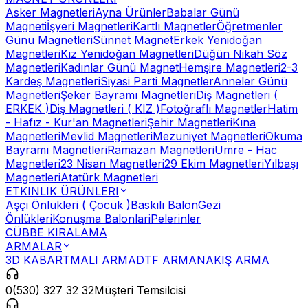
Asker Magnetleri
Ayna Ürünler
Babalar Günü
Magneti
İşyeri Magnetleri
Kartlı Magnetler
Öğretmenler
Günü Magnetleri
Sünnet Magnet
Erkek Yenidoğan
Magnetleri
Kız Yenidoğan Magnetleri
Düğün Nikah Söz
Magnetleri
Kadınlar Günü Magnet
Hemşire Magnetleri
2-3
Kardeş Magnetleri
Siyasi Parti Magnetler
Anneler Günü
Magnetleri
Şeker Bayramı Magnetleri
Diş Magnetleri (
ERKEK )
Diş Magnetleri ( KIZ )
Fotoğraflı Magnetler
Hatim
- Hafız - Kur'an Magnetleri
Şehir Magnetleri
Kına
Magnetleri
Mevlid Magnetleri
Mezuniyet Magnetleri
Okuma
Bayramı Magnetleri
Ramazan Magnetleri
Umre - Hac
Magnetleri
23 Nisan Magnetleri
29 Ekim Magnetleri
Yılbaşı
Magnetleri
Atatürk Magnetleri
ETKINLIK ÜRÜNLERI
Aşçı Önlükleri ( Çocuk )
Baskılı Balon
Gezi
Önlükleri
Konuşma Balonlari
Pelerinler
CÜBBE KIRALAMA
ARMALAR
3D KABARTMALI ARMA
DTF ARMA
NAKIŞ ARMA
0(530) 327 32 32
Müşteri Temsilcisi