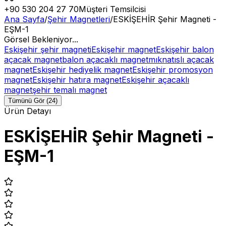
+90 530 204 27 70
Müşteri Temsilcisi
Ana Sayfa
/
Şehir Magnetleri
/
ESKİŞEHİR Şehir Magneti -
EŞM-1
Görsel Bekleniyor...
Eskişehir şehir magneti
Eskişehir magnet
Eskişehir balon
açacak magnet
balon açacaklı magnet
mıknatıslı açacak
magnet
Eskişehir hediyelik magnet
Eskişehir promosyon
magnet
Eskişehir hatıra magnet
Eskişehir açacaklı
magnet
şehir temalı magnet
Tümünü Gör (24)
Ürün Detayı
ESKİŞEHİR Şehir Magneti -
EŞM-1