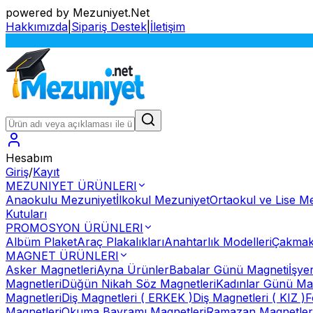
powered by Mezuniyet.Net
Hakkımızda
|
Sipariş Destek
|
İletişim
Hesabım
Giriş
/
Kayıt
MEZUNIYET ÜRÜNLERI
Anaokulu Mezuniyet
İlkokul Mezuniyet
Ortaokul ve Lise M
Kutuları
PROMOSYON ÜRÜNLERI
Albüm Plaket
Araç Plakalıkları
Anahtarlık Modelleri
Çakmak
MAGNET ÜRÜNLERI
Asker Magnetleri
Ayna Ürünler
Babalar Günü Magneti
İşye
Magnetleri
Düğün Nikah Söz Magnetleri
Kadınlar Günü Ma
Magnetleri
Diş Magnetleri ( ERKEK )
Diş Magnetleri ( KIZ )
F
Magnetleri
Okuma Bayramı Magnetleri
Ramazan Magnetler