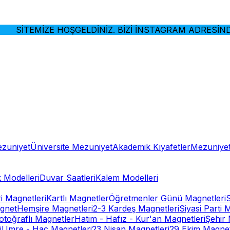
SİTEMİZE HOŞGELDİNİZ. BİZİ İNSTAGRAM ADRESİNDEN 
ezuniyet
Üniversite Mezuniyet
Akademik Kıyafetler
Mezuniyet
 Modelleri
Duvar Saatleri
Kalem Modelleri
ri Magnetleri
Kartlı Magnetler
Öğretmenler Günü Magnetleri
gnet
Hemşire Magnetleri
2-3 Kardeş Magnetleri
Siyasi Parti 
otoğraflı Magnetler
Hatim - Hafız - Kur'an Magnetleri
Şehir 
i
Umre - Hac Magnetleri
23 Nisan Magnetleri
29 Ekim Magnet