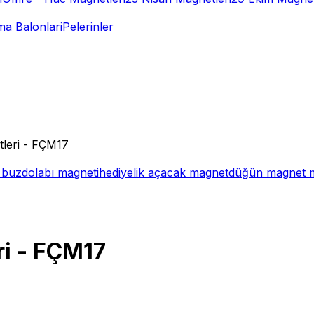
a Balonlari
Pelerinler
tleri - FÇM17
i buzdolabı magneti
hediyelik açacak magnet
düğün magnet m
ri - FÇM17