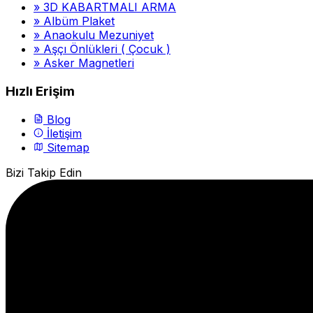
»
3D KABARTMALI ARMA
»
Albüm Plaket
»
Anaokulu Mezuniyet
»
Aşçı Önlükleri ( Çocuk )
»
Asker Magnetleri
Hızlı Erişim
Blog
İletişim
Sitemap
Bizi Takip Edin