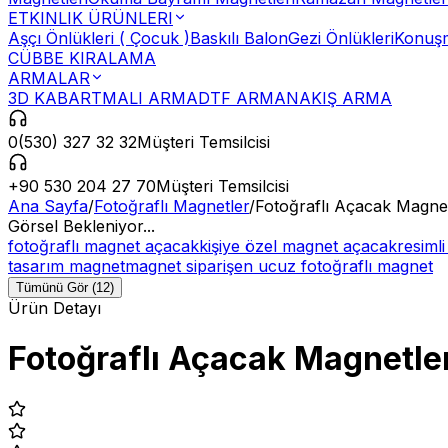
ETKINLIK ÜRÜNLERI
Aşçı Önlükleri ( Çocuk )
Baskılı Balon
Gezi Önlükleri
Konuşm
CÜBBE KIRALAMA
ARMALAR
3D KABARTMALI ARMA
DTF ARMA
NAKIŞ ARMA
0(530) 327 32 32
Müşteri Temsilcisi
+90 530 204 27 70
Müşteri Temsilcisi
Ana Sayfa
/
Fotoğraflı Magnetler
/
Fotoğraflı Açacak Magne
Görsel Bekleniyor...
fotoğraflı magnet açacak
kişiye özel magnet açacak
resiml
tasarım magnet
magnet sipariş
en ucuz fotoğraflı magnet
Tümünü Gör (12)
Ürün Detayı
Fotoğraflı Açacak Magnetle