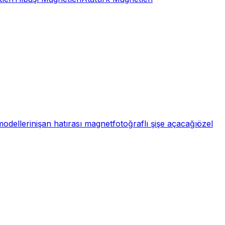
odelleri
nişan hatırası magnet
fotoğraflı şişe açacağı
özel