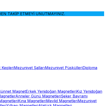
TAKİP ETMEYİ UNUTMAYINIZ.
 Kepleri
Mezuniyet Şalları
Mezuniyet Püskülleri
Diploma
Sünnet Magnet
Erkek Yenidoğan Magnetleri
Kız Yenidoğan
Magnetler
Anneler Günü Magnetleri
Şeker Bayramı
Magnetleri
Kına Magnetleri
Mevlid Magnetleri
Mezuniyet
leri
Yılbaşı Magnetleri
Atatürk Magnetleri