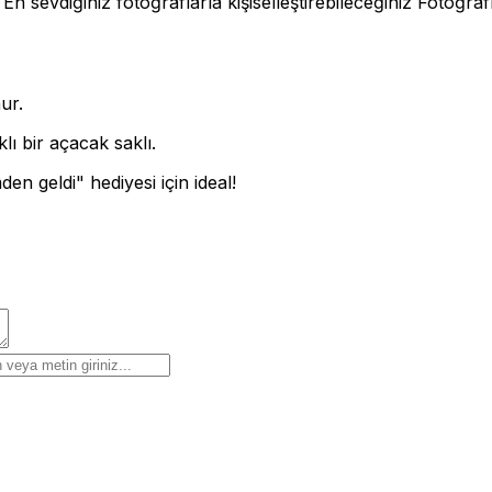
 En sevdiğiniz fotoğraflarla kişiselleştirebileceğiniz Fotoğ
ur.
ı bir açacak saklı.
 geldi" hediyesi için ideal!