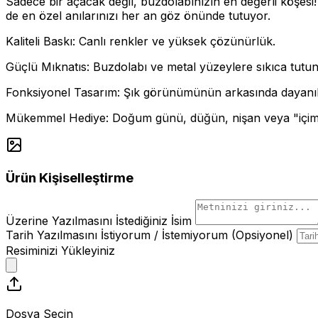
Sadece bir açacak değil, buzdolabınızın en değerli köşesi!
de en özel anılarınızı her an göz önünde tutuyor.
Kaliteli Baskı: Canlı renkler ve yüksek çözünürlük.
Güçlü Mıknatıs: Buzdolabı ve metal yüzeylere sıkıca tutun
Fonksiyonel Tasarım: Şık görünümünün arkasında dayanıkl
Mükemmel Hediye: Doğum günü, düğün, nişan veya "içimden
Ürün Kişiselleştirme
Üzerine Yazılmasını İstediğiniz İsim
Tarih Yazılmasını İstiyorum / İstemiyorum (Opsiyonel)
Resiminizi Yükleyiniz
Dosya Seçin