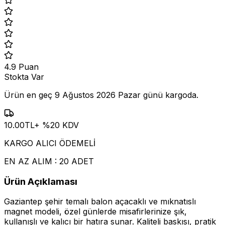
4.9
Puan
Stokta Var
Ürün en geç
9 Ağustos 2026 Pazar
günü kargoda.
10.00
TL
+ %
20
KDV
KARGO ALICI ÖDEMELİ
EN AZ ALIM : 20 ADET
Ürün Açıklaması
Gaziantep şehir temalı balon açacaklı ve mıknatıslı
magnet modeli, özel günlerde misafirlerinize şık,
kullanışlı ve kalıcı bir hatıra sunar. Kaliteli baskısı, pratik