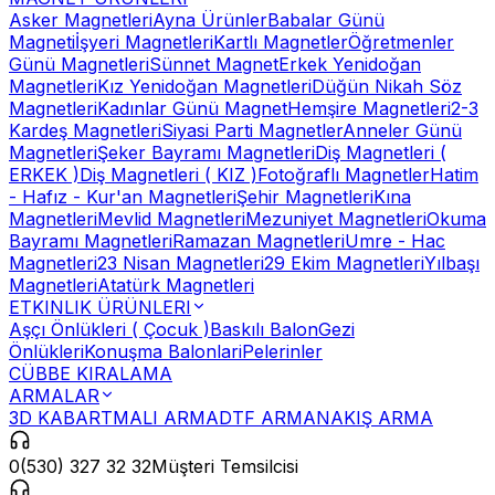
Asker Magnetleri
Ayna Ürünler
Babalar Günü
Magneti
İşyeri Magnetleri
Kartlı Magnetler
Öğretmenler
Günü Magnetleri
Sünnet Magnet
Erkek Yenidoğan
Magnetleri
Kız Yenidoğan Magnetleri
Düğün Nikah Söz
Magnetleri
Kadınlar Günü Magnet
Hemşire Magnetleri
2-3
Kardeş Magnetleri
Siyasi Parti Magnetler
Anneler Günü
Magnetleri
Şeker Bayramı Magnetleri
Diş Magnetleri (
ERKEK )
Diş Magnetleri ( KIZ )
Fotoğraflı Magnetler
Hatim
- Hafız - Kur'an Magnetleri
Şehir Magnetleri
Kına
Magnetleri
Mevlid Magnetleri
Mezuniyet Magnetleri
Okuma
Bayramı Magnetleri
Ramazan Magnetleri
Umre - Hac
Magnetleri
23 Nisan Magnetleri
29 Ekim Magnetleri
Yılbaşı
Magnetleri
Atatürk Magnetleri
ETKINLIK ÜRÜNLERI
Aşçı Önlükleri ( Çocuk )
Baskılı Balon
Gezi
Önlükleri
Konuşma Balonlari
Pelerinler
CÜBBE KIRALAMA
ARMALAR
3D KABARTMALI ARMA
DTF ARMA
NAKIŞ ARMA
0(530) 327 32 32
Müşteri Temsilcisi