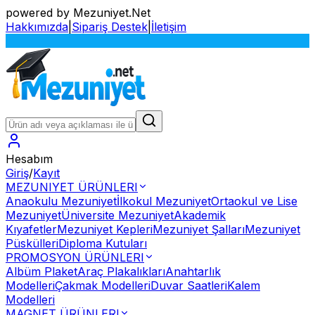
powered by Mezuniyet.Net
Hakkımızda
|
Sipariş Destek
|
İletişim
Sİ
Hesabım
Giriş
/
Kayıt
MEZUNIYET ÜRÜNLERI
Anaokulu Mezuniyet
İlkokul Mezuniyet
Ortaokul ve Lise
Mezuniyet
Üniversite Mezuniyet
Akademik
Kıyafetler
Mezuniyet Kepleri
Mezuniyet Şalları
Mezuniyet
Püskülleri
Diploma Kutuları
PROMOSYON ÜRÜNLERI
Albüm Plaket
Araç Plakalıkları
Anahtarlık
Modelleri
Çakmak Modelleri
Duvar Saatleri
Kalem
Modelleri
MAGNET ÜRÜNLERI