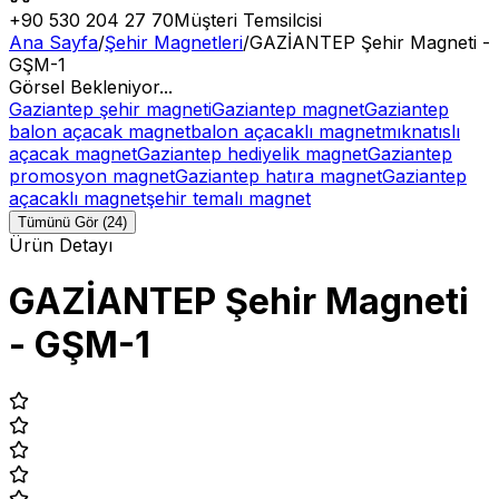
+90 530 204 27 70
Müşteri Temsilcisi
Ana Sayfa
/
Şehir Magnetleri
/
GAZİANTEP Şehir Magneti -
GŞM-1
Görsel Bekleniyor...
Gaziantep şehir magneti
Gaziantep magnet
Gaziantep
balon açacak magnet
balon açacaklı magnet
mıknatıslı
açacak magnet
Gaziantep hediyelik magnet
Gaziantep
promosyon magnet
Gaziantep hatıra magnet
Gaziantep
açacaklı magnet
şehir temalı magnet
Tümünü Gör (24)
Ürün Detayı
GAZİANTEP Şehir Magneti
- GŞM-1