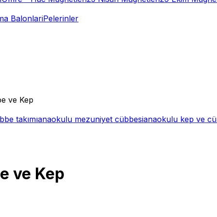
a Balonlari
Pelerinler
be ve Kep
bbe takımı
anaokulu mezuniyet cübbesi
anaokulu kep ve c
be ve Kep