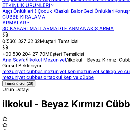
ETKINLIK ÜRÜNLERI
Aşçı Önlükleri ( Çocuk )
Baskılı Balon
Gezi Önlükleri
Konuşm
CÜBBE KIRALAMA
ARMALAR
3D KABARTMALI ARMA
DTF ARMA
NAKIŞ ARMA
0(530) 327 32 32
Müşteri Temsilcisi
+90 530 204 27 70
Müşteri Temsilcisi
Ana Sayfa
/
İlkokul Mezuniyet
/
ilkokul - Beyaz Kırmızı Cüb
Görsel Bekleniyor...
mezuniyet cübbesi
mezuniyet kepi
mezuniyet seti
kep ve cü
mezuniyet cübbesi
ortaokul kep ve cübbe
Tümünü Gör (28)
Ürün Detayı
ilkokul - Beyaz Kırmızı Cüb