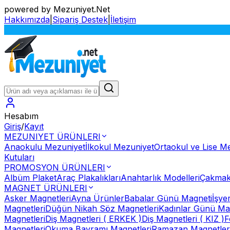
powered by Mezuniyet.Net
Hakkımızda
|
Sipariş Destek
|
İletişim
Hesabım
Giriş
/
Kayıt
MEZUNIYET ÜRÜNLERI
Anaokulu Mezuniyet
İlkokul Mezuniyet
Ortaokul ve Lise M
Kutuları
PROMOSYON ÜRÜNLERI
Albüm Plaket
Araç Plakalıkları
Anahtarlık Modelleri
Çakmak
MAGNET ÜRÜNLERI
Asker Magnetleri
Ayna Ürünler
Babalar Günü Magneti
İşye
Magnetleri
Düğün Nikah Söz Magnetleri
Kadınlar Günü Ma
Magnetleri
Diş Magnetleri ( ERKEK )
Diş Magnetleri ( KIZ )
F
Magnetleri
Okuma Bayramı Magnetleri
Ramazan Magnetler