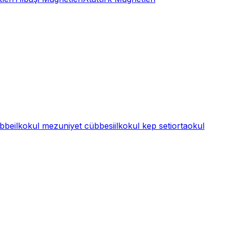
übbe
ilkokul mezuniyet cübbesi
ilkokul kep seti
ortaokul