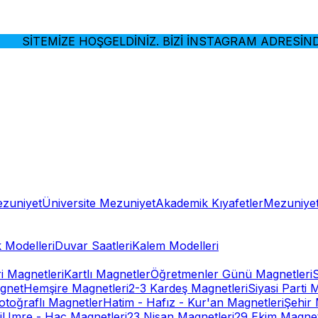
SİTEMİZE HOŞGELDİNİZ. BİZİ İNSTAGRAM ADRESİNDEN 
ezuniyet
Üniversite Mezuniyet
Akademik Kıyafetler
Mezuniyet
 Modelleri
Duvar Saatleri
Kalem Modelleri
ri Magnetleri
Kartlı Magnetler
Öğretmenler Günü Magnetleri
gnet
Hemşire Magnetleri
2-3 Kardeş Magnetleri
Siyasi Parti 
otoğraflı Magnetler
Hatim - Hafız - Kur'an Magnetleri
Şehir 
i
Umre - Hac Magnetleri
23 Nisan Magnetleri
29 Ekim Magnet