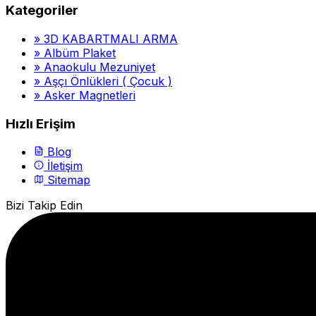
Kategoriler
»
3D KABARTMALI ARMA
»
Albüm Plaket
»
Anaokulu Mezuniyet
»
Aşçı Önlükleri ( Çocuk )
»
Asker Magnetleri
Hızlı Erişim
Blog
İletişim
Sitemap
Bizi Takip Edin