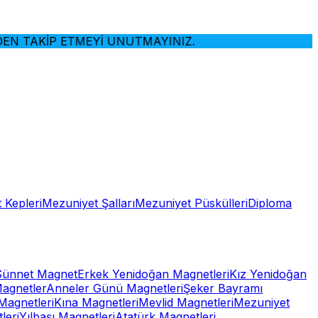
TAKİP ETMEYİ UNUTMAYINIZ.
 Kepleri
Mezuniyet Şalları
Mezuniyet Püskülleri
Diploma
Sünnet Magnet
Erkek Yenidoğan Magnetleri
Kız Yenidoğan
Magnetler
Anneler Günü Magnetleri
Şeker Bayramı
Magnetleri
Kına Magnetleri
Mevlid Magnetleri
Mezuniyet
leri
Yılbaşı Magnetleri
Atatürk Magnetleri