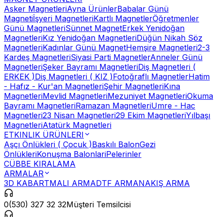
Asker Magnetleri
Ayna Ürünler
Babalar Günü
Magneti
İşyeri Magnetleri
Kartlı Magnetler
Öğretmenler
Günü Magnetleri
Sünnet Magnet
Erkek Yenidoğan
Magnetleri
Kız Yenidoğan Magnetleri
Düğün Nikah Söz
Magnetleri
Kadınlar Günü Magnet
Hemşire Magnetleri
2-3
Kardeş Magnetleri
Siyasi Parti Magnetler
Anneler Günü
Magnetleri
Şeker Bayramı Magnetleri
Diş Magnetleri (
ERKEK )
Diş Magnetleri ( KIZ )
Fotoğraflı Magnetler
Hatim
- Hafız - Kur'an Magnetleri
Şehir Magnetleri
Kına
Magnetleri
Mevlid Magnetleri
Mezuniyet Magnetleri
Okuma
Bayramı Magnetleri
Ramazan Magnetleri
Umre - Hac
Magnetleri
23 Nisan Magnetleri
29 Ekim Magnetleri
Yılbaşı
Magnetleri
Atatürk Magnetleri
ETKINLIK ÜRÜNLERI
Aşçı Önlükleri ( Çocuk )
Baskılı Balon
Gezi
Önlükleri
Konuşma Balonlari
Pelerinler
CÜBBE KIRALAMA
ARMALAR
3D KABARTMALI ARMA
DTF ARMA
NAKIŞ ARMA
0(530) 327 32 32
Müşteri Temsilcisi