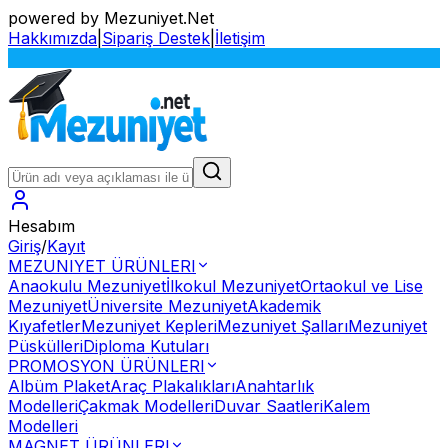
powered by Mezuniyet.Net
Hakkımızda
|
Sipariş Destek
|
İletişim
S
Hesabım
Giriş
/
Kayıt
MEZUNIYET ÜRÜNLERI
Anaokulu Mezuniyet
İlkokul Mezuniyet
Ortaokul ve Lise
Mezuniyet
Üniversite Mezuniyet
Akademik
Kıyafetler
Mezuniyet Kepleri
Mezuniyet Şalları
Mezuniyet
Püskülleri
Diploma Kutuları
PROMOSYON ÜRÜNLERI
Albüm Plaket
Araç Plakalıkları
Anahtarlık
Modelleri
Çakmak Modelleri
Duvar Saatleri
Kalem
Modelleri
MAGNET ÜRÜNLERI