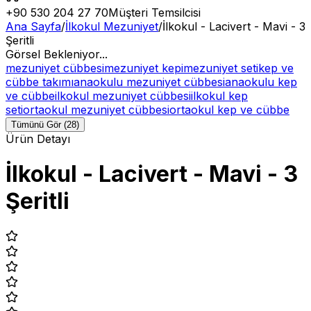
+90 530 204 27 70
Müşteri Temsilcisi
Ana Sayfa
/
İlkokul Mezuniyet
/
İlkokul - Lacivert - Mavi - 3
Şeritli
Görsel Bekleniyor...
mezuniyet cübbesi
mezuniyet kepi
mezuniyet seti
kep ve
cübbe takımı
anaokulu mezuniyet cübbesi
anaokulu kep
ve cübbe
ilkokul mezuniyet cübbesi
ilkokul kep
seti
ortaokul mezuniyet cübbesi
ortaokul kep ve cübbe
Tümünü Gör (28)
Ürün Detayı
İlkokul - Lacivert - Mavi - 3
Şeritli