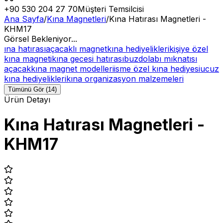
+90 530 204 27 70
Müşteri Temsilcisi
Ana Sayfa
/
Kına Magnetleri
/
Kına Hatırası Magnetleri -
KHM17
Görsel Bekleniyor...
ına hatırası
açacaklı magnet
kına hediyelikleri
kişiye özel
kına magneti
kına gecesi hatırası
buzdolabı mıknatısı
açacak
kına magnet modelleri
isme özel kına hediyesi
ucuz
kına hediyelikleri
kına organizasyon malzemeleri
Tümünü Gör (14)
Ürün Detayı
Kına Hatırası Magnetleri -
KHM17