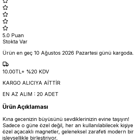
5.0
Puan
Stokta Var
Ürün en geç
10 Ağustos 2026 Pazartesi
günü kargoda.
10.00
TL
+ %
20
KDV
KARGO ALICIYA AİTTİR
EN AZ ALIM : 20 ADET
Ürün Açıklaması
Kına gecenizin büyüsünü sevdiklerinizin evine taşıyın!
Sadece o güne özel değil, her an kullanılabilecek kişiye
özel açacaklı magnetler, geleneksel zarafeti modern bir
işlevsellikle birleştiriyor.