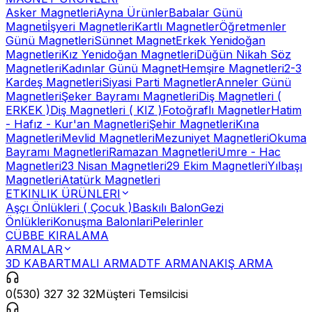
Asker Magnetleri
Ayna Ürünler
Babalar Günü
Magneti
İşyeri Magnetleri
Kartlı Magnetler
Öğretmenler
Günü Magnetleri
Sünnet Magnet
Erkek Yenidoğan
Magnetleri
Kız Yenidoğan Magnetleri
Düğün Nikah Söz
Magnetleri
Kadınlar Günü Magnet
Hemşire Magnetleri
2-3
Kardeş Magnetleri
Siyasi Parti Magnetler
Anneler Günü
Magnetleri
Şeker Bayramı Magnetleri
Diş Magnetleri (
ERKEK )
Diş Magnetleri ( KIZ )
Fotoğraflı Magnetler
Hatim
- Hafız - Kur'an Magnetleri
Şehir Magnetleri
Kına
Magnetleri
Mevlid Magnetleri
Mezuniyet Magnetleri
Okuma
Bayramı Magnetleri
Ramazan Magnetleri
Umre - Hac
Magnetleri
23 Nisan Magnetleri
29 Ekim Magnetleri
Yılbaşı
Magnetleri
Atatürk Magnetleri
ETKINLIK ÜRÜNLERI
Aşçı Önlükleri ( Çocuk )
Baskılı Balon
Gezi
Önlükleri
Konuşma Balonlari
Pelerinler
CÜBBE KIRALAMA
ARMALAR
3D KABARTMALI ARMA
DTF ARMA
NAKIŞ ARMA
0(530) 327 32 32
Müşteri Temsilcisi