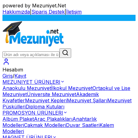
powered by Mezuniyet.Net
Hakkımızda
|
Sipariş Destek
|
İletişim
S
Hesabım
Giriş
/
Kayıt
MEZUNIYET ÜRÜNLERI
Anaokulu Mezuniyet
İlkokul Mezuniyet
Ortaokul ve Lise
Mezuniyet
Üniversite Mezuniyet
Akademik
Kıyafetler
Mezuniyet Kepleri
Mezuniyet Şalları
Mezuniyet
Püskülleri
Diploma Kutuları
PROMOSYON ÜRÜNLERI
Albüm Plaket
Araç Plakalıkları
Anahtarlık
Modelleri
Çakmak Modelleri
Duvar Saatleri
Kalem
Modelleri
MAGNET ÜRÜNLERI