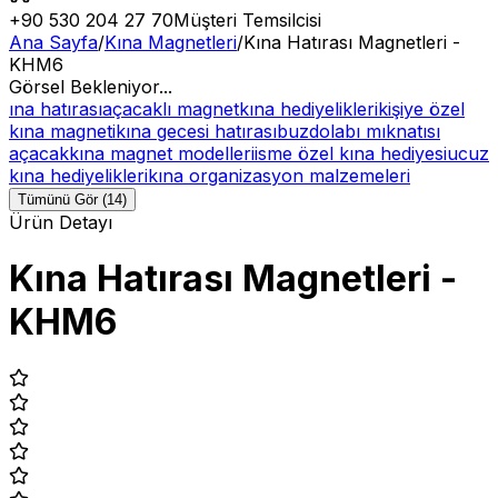
+90 530 204 27 70
Müşteri Temsilcisi
Ana Sayfa
/
Kına Magnetleri
/
Kına Hatırası Magnetleri -
KHM6
Görsel Bekleniyor...
ına hatırası
açacaklı magnet
kına hediyelikleri
kişiye özel
kına magneti
kına gecesi hatırası
buzdolabı mıknatısı
açacak
kına magnet modelleri
isme özel kına hediyesi
ucuz
kına hediyelikleri
kına organizasyon malzemeleri
Tümünü Gör (14)
Ürün Detayı
Kına Hatırası Magnetleri -
KHM6