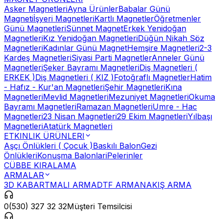
Asker Magnetleri
Ayna Ürünler
Babalar Günü
Magneti
İşyeri Magnetleri
Kartlı Magnetler
Öğretmenler
Günü Magnetleri
Sünnet Magnet
Erkek Yenidoğan
Magnetleri
Kız Yenidoğan Magnetleri
Düğün Nikah Söz
Magnetleri
Kadınlar Günü Magnet
Hemşire Magnetleri
2-3
Kardeş Magnetleri
Siyasi Parti Magnetler
Anneler Günü
Magnetleri
Şeker Bayramı Magnetleri
Diş Magnetleri (
ERKEK )
Diş Magnetleri ( KIZ )
Fotoğraflı Magnetler
Hatim
- Hafız - Kur'an Magnetleri
Şehir Magnetleri
Kına
Magnetleri
Mevlid Magnetleri
Mezuniyet Magnetleri
Okuma
Bayramı Magnetleri
Ramazan Magnetleri
Umre - Hac
Magnetleri
23 Nisan Magnetleri
29 Ekim Magnetleri
Yılbaşı
Magnetleri
Atatürk Magnetleri
ETKINLIK ÜRÜNLERI
Aşçı Önlükleri ( Çocuk )
Baskılı Balon
Gezi
Önlükleri
Konuşma Balonlari
Pelerinler
CÜBBE KIRALAMA
ARMALAR
3D KABARTMALI ARMA
DTF ARMA
NAKIŞ ARMA
0(530) 327 32 32
Müşteri Temsilcisi