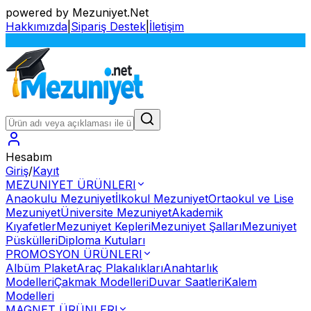
powered by Mezuniyet.Net
Hakkımızda
|
Sipariş Destek
|
İletişim
S
Hesabım
Giriş
/
Kayıt
MEZUNIYET ÜRÜNLERI
Anaokulu Mezuniyet
İlkokul Mezuniyet
Ortaokul ve Lise
Mezuniyet
Üniversite Mezuniyet
Akademik
Kıyafetler
Mezuniyet Kepleri
Mezuniyet Şalları
Mezuniyet
Püskülleri
Diploma Kutuları
PROMOSYON ÜRÜNLERI
Albüm Plaket
Araç Plakalıkları
Anahtarlık
Modelleri
Çakmak Modelleri
Duvar Saatleri
Kalem
Modelleri
MAGNET ÜRÜNLERI