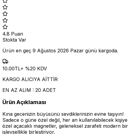
4.8
Puan
Stokta Var
Ürün en geç
9 Ağustos 2026 Pazar
günü kargoda.
10.00
TL
+ %
20
KDV
KARGO ALICIYA AİTTİR
EN AZ ALIM : 20 ADET
Ürün Açıklaması
Kına gecenizin büyüsünü sevdiklerinizin evine taşıyın!
Sadece o güne özel değil, her an kullanılabilecek kişiye
özel açacaklı magnetler, geleneksel zarafeti modern bir
işlevsellikle birleştiriyor.