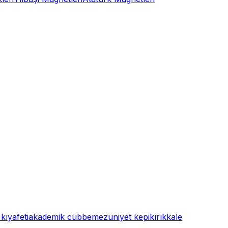
kıyafeti
akademik cübbe
mezuniyet kepi
kırıkkale