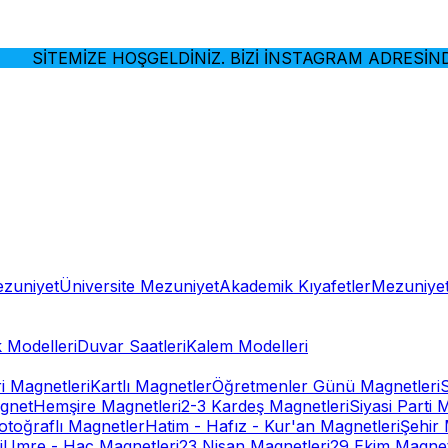
SİTEMİZE HOŞGELDİNİZ. BİZİ İNSTAGRAM ADRESİNDEN
ezuniyet
Üniversite Mezuniyet
Akademik Kıyafetler
Mezuniyet
 Modelleri
Duvar Saatleri
Kalem Modelleri
ri Magnetleri
Kartlı Magnetler
Öğretmenler Günü Magnetleri
gnet
Hemşire Magnetleri
2-3 Kardeş Magnetleri
Siyasi Parti 
otoğraflı Magnetler
Hatim - Hafız - Kur'an Magnetleri
Şehir 
i
Umre - Hac Magnetleri
23 Nisan Magnetleri
29 Ekim Magnet