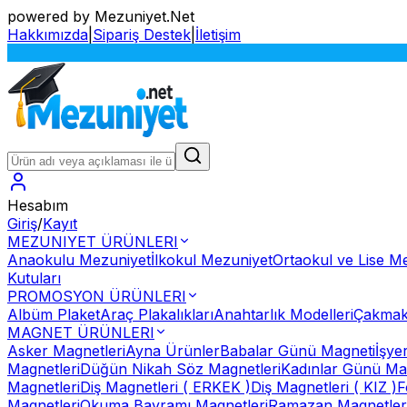
powered by Mezuniyet.Net
Hakkımızda
|
Sipariş Destek
|
İletişim
Hesabım
Giriş
/
Kayıt
MEZUNIYET ÜRÜNLERI
Anaokulu Mezuniyet
İlkokul Mezuniyet
Ortaokul ve Lise M
Kutuları
PROMOSYON ÜRÜNLERI
Albüm Plaket
Araç Plakalıkları
Anahtarlık Modelleri
Çakmak
MAGNET ÜRÜNLERI
Asker Magnetleri
Ayna Ürünler
Babalar Günü Magneti
İşye
Magnetleri
Düğün Nikah Söz Magnetleri
Kadınlar Günü Ma
Magnetleri
Diş Magnetleri ( ERKEK )
Diş Magnetleri ( KIZ )
F
Magnetleri
Okuma Bayramı Magnetleri
Ramazan Magnetler