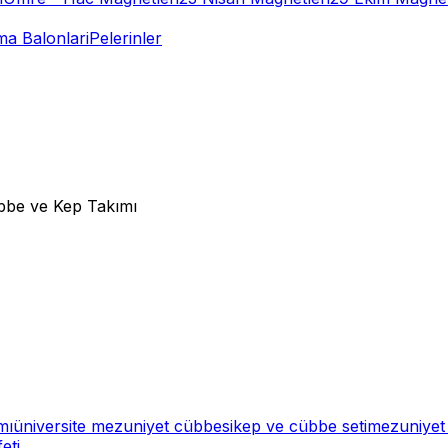
a Balonlari
Pelerinler
übbe ve Kep Takımı
mı
üniversite mezuniyet cübbesi
kep ve cübbe seti
mezuniyet 
eti