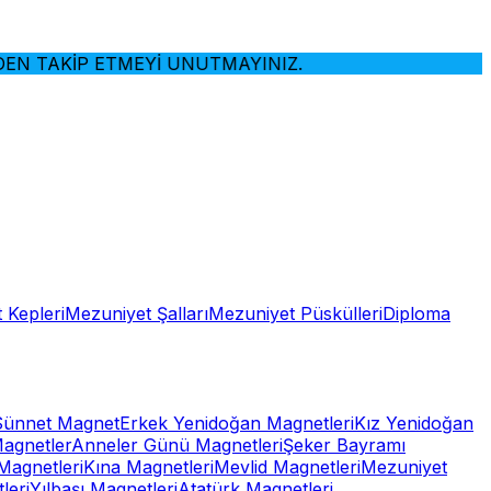
 TAKİP ETMEYİ UNUTMAYINIZ.
 Kepleri
Mezuniyet Şalları
Mezuniyet Püskülleri
Diploma
Sünnet Magnet
Erkek Yenidoğan Magnetleri
Kız Yenidoğan
Magnetler
Anneler Günü Magnetleri
Şeker Bayramı
Magnetleri
Kına Magnetleri
Mevlid Magnetleri
Mezuniyet
leri
Yılbaşı Magnetleri
Atatürk Magnetleri