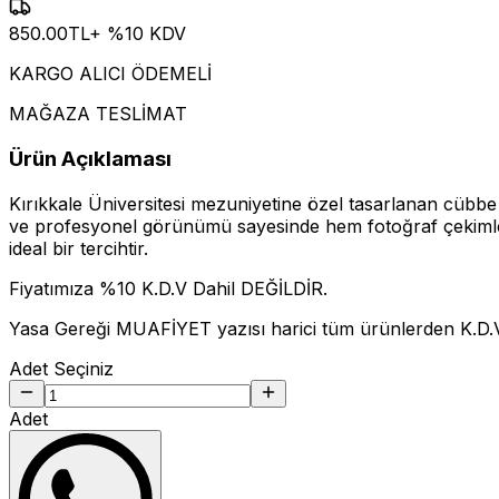
850.00
TL
+ %
10
KDV
KARGO ALICI ÖDEMELİ
MAĞAZA TESLİMAT
Ürün Açıklaması
Kırıkkale Üniversitesi mezuniyetine özel tasarlanan cübbe
ve profesyonel görünümü sayesinde hem fotoğraf çekimler
ideal bir tercihtir.
Fiyatımıza %10 K.D.V Dahil DEĞİLDİR.
Yasa Gereği MUAFİYET yazısı harici tüm ürünlerden K.D.V
Adet Seçiniz
Adet