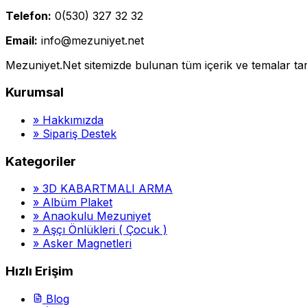
Telefon:
0(530) 327 32 32
Email:
info@mezuniyet.net
Mezuniyet.Net sitemizde bulunan tüm içerik ve temalar tara
Kurumsal
»
Hakkımızda
»
Sipariş Destek
Kategoriler
»
3D KABARTMALI ARMA
»
Albüm Plaket
»
Anaokulu Mezuniyet
»
Aşçı Önlükleri ( Çocuk )
»
Asker Magnetleri
Hızlı Erişim
Blog