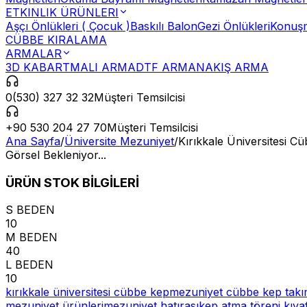
ETKINLIK ÜRÜNLERI
Aşçı Önlükleri ( Çocuk )
Baskılı Balon
Gezi Önlükleri
Konuşm
CÜBBE KIRALAMA
ARMALAR
3D KABARTMALI ARMA
DTF ARMA
NAKIŞ ARMA
0(530) 327 32 32
Müşteri Temsilcisi
+90 530 204 27 70
Müşteri Temsilcisi
Ana Sayfa
/
Üniversite Mezuniyet
/
Kırıkkale Üniversitesi C
Görsel Bekleniyor...
ÜRÜN STOK BİLGİLERİ
S BEDEN
10
M BEDEN
40
L BEDEN
10
kırıkkale üniversitesi cübbe kep
mezuniyet cübbe kep takı
mezuniyet ürünleri
mezuniyet hatırası
kep atma töreni kıyaf