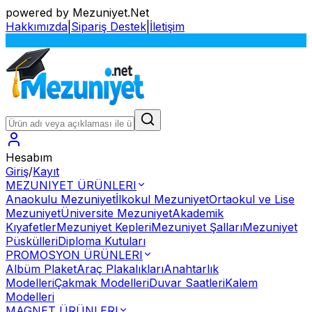
powered by Mezuniyet.Net
Hakkımızda
|
Sipariş Destek
|
İletişim
S
Hesabım
Giriş
/
Kayıt
MEZUNIYET ÜRÜNLERI
Anaokulu Mezuniyet
İlkokul Mezuniyet
Ortaokul ve Lise
Mezuniyet
Üniversite Mezuniyet
Akademik
Kıyafetler
Mezuniyet Kepleri
Mezuniyet Şalları
Mezuniyet
Püskülleri
Diploma Kutuları
PROMOSYON ÜRÜNLERI
Albüm Plaket
Araç Plakalıkları
Anahtarlık
Modelleri
Çakmak Modelleri
Duvar Saatleri
Kalem
Modelleri
MAGNET ÜRÜNLERI