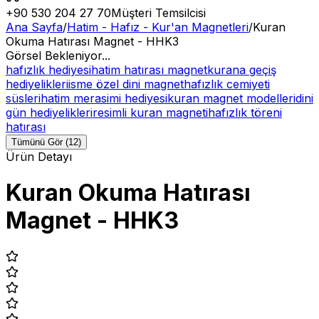
+90 530 204 27 70
Müşteri Temsilcisi
Ana Sayfa
/
Hatim - Hafız - Kur'an Magnetleri
/
Kuran
Okuma Hatırası Magnet - HHK3
Görsel Bekleniyor...
hafızlık hediyesi
hatim hatırası magnet
kurana geçiş
hediyelikleri
isme özel dini magnet
hafızlık cemiyeti
süsleri
hatim merasimi hediyesi
kuran magnet modelleri
dini
gün hediyelikleri
resimli kuran magneti
hafızlık töreni
hatırası
Tümünü Gör (12)
Ürün Detayı
Kuran Okuma Hatırası
Magnet - HHK3