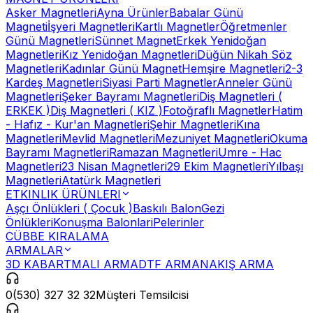
Asker Magnetleri
Ayna Ürünler
Babalar Günü
Magneti
İşyeri Magnetleri
Kartlı Magnetler
Öğretmenler
Günü Magnetleri
Sünnet Magnet
Erkek Yenidoğan
Magnetleri
Kız Yenidoğan Magnetleri
Düğün Nikah Söz
Magnetleri
Kadınlar Günü Magnet
Hemşire Magnetleri
2-3
Kardeş Magnetleri
Siyasi Parti Magnetler
Anneler Günü
Magnetleri
Şeker Bayramı Magnetleri
Diş Magnetleri (
ERKEK )
Diş Magnetleri ( KIZ )
Fotoğraflı Magnetler
Hatim
- Hafız - Kur'an Magnetleri
Şehir Magnetleri
Kına
Magnetleri
Mevlid Magnetleri
Mezuniyet Magnetleri
Okuma
Bayramı Magnetleri
Ramazan Magnetleri
Umre - Hac
Magnetleri
23 Nisan Magnetleri
29 Ekim Magnetleri
Yılbaşı
Magnetleri
Atatürk Magnetleri
ETKINLIK ÜRÜNLERI
Aşçı Önlükleri ( Çocuk )
Baskılı Balon
Gezi
Önlükleri
Konuşma Balonlari
Pelerinler
CÜBBE KIRALAMA
ARMALAR
3D KABARTMALI ARMA
DTF ARMA
NAKIŞ ARMA
0(530) 327 32 32
Müşteri Temsilcisi