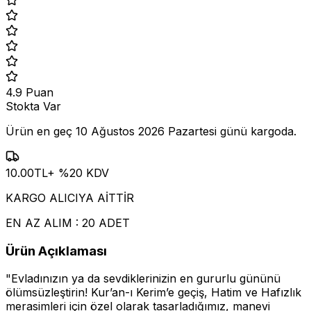
4.9
Puan
Stokta Var
Ürün en geç
10 Ağustos 2026 Pazartesi
günü kargoda.
10.00
TL
+ %
20
KDV
KARGO ALICIYA AİTTİR
EN AZ ALIM : 20 ADET
Ürün Açıklaması
"Evladınızın ya da sevdiklerinizin en gururlu gününü
ölümsüzleştirin! Kur’an-ı Kerim’e geçiş, Hatim ve Hafızlık
merasimleri için özel olarak tasarladığımız, manevi