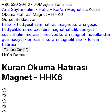
+90 530 204 27 70
Müşteri Temsilcisi
Ana Sayfa
/
Hatim - Hafız - Kur'an Magnetleri
/
Kuran
Okuma Hatırası Magnet - HHK6
Görsel Bekleniyor...
hafızlık hediyesi
hatim hatırası magnet
kurana geçiş
hediyelikleri
isme özel dini magnet
hafızlık cemiyeti
süsleri
hatim merasimi hediyesi
kuran magnet modelleri
dini
gün hediyelikleri
resimli kuran magneti
hafızlık töreni
hatırası
Tümünü Gör (12)
Ürün Detayı
Kuran Okuma Hatırası
Magnet - HHK6