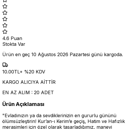
4.6
Puan
Stokta Var
Ürün en geç
10 Ağustos 2026 Pazartesi
günü kargoda.
10.00
TL
+ %
20
KDV
KARGO ALICIYA AİTTİR
EN AZ ALIM : 20 ADET
Ürün Açıklaması
"Evladınızın ya da sevdiklerinizin en gururlu gününü
ölümsüzleştirin! Kur’an-ı Kerim’e geçiş, Hatim ve Hafızlık
merasimleri için özel olarak tasarladığımız, manevi