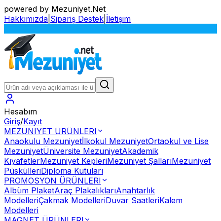
powered by Mezuniyet.Net
Hakkımızda
|
Sipariş Destek
|
İletişim
S
Hesabım
Giriş
/
Kayıt
MEZUNIYET ÜRÜNLERI
Anaokulu Mezuniyet
İlkokul Mezuniyet
Ortaokul ve Lise
Mezuniyet
Üniversite Mezuniyet
Akademik
Kıyafetler
Mezuniyet Kepleri
Mezuniyet Şalları
Mezuniyet
Püskülleri
Diploma Kutuları
PROMOSYON ÜRÜNLERI
Albüm Plaket
Araç Plakalıkları
Anahtarlık
Modelleri
Çakmak Modelleri
Duvar Saatleri
Kalem
Modelleri
MAGNET ÜRÜNLERI