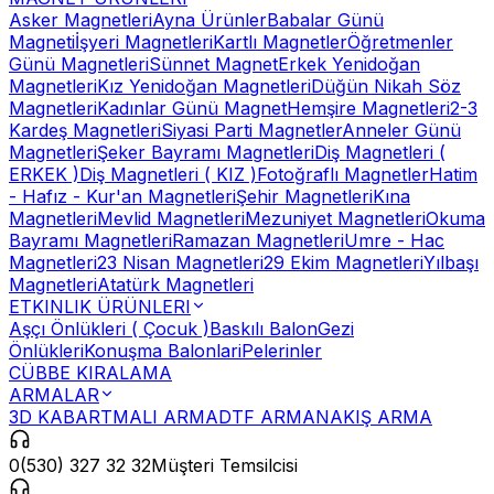
Asker Magnetleri
Ayna Ürünler
Babalar Günü
Magneti
İşyeri Magnetleri
Kartlı Magnetler
Öğretmenler
Günü Magnetleri
Sünnet Magnet
Erkek Yenidoğan
Magnetleri
Kız Yenidoğan Magnetleri
Düğün Nikah Söz
Magnetleri
Kadınlar Günü Magnet
Hemşire Magnetleri
2-3
Kardeş Magnetleri
Siyasi Parti Magnetler
Anneler Günü
Magnetleri
Şeker Bayramı Magnetleri
Diş Magnetleri (
ERKEK )
Diş Magnetleri ( KIZ )
Fotoğraflı Magnetler
Hatim
- Hafız - Kur'an Magnetleri
Şehir Magnetleri
Kına
Magnetleri
Mevlid Magnetleri
Mezuniyet Magnetleri
Okuma
Bayramı Magnetleri
Ramazan Magnetleri
Umre - Hac
Magnetleri
23 Nisan Magnetleri
29 Ekim Magnetleri
Yılbaşı
Magnetleri
Atatürk Magnetleri
ETKINLIK ÜRÜNLERI
Aşçı Önlükleri ( Çocuk )
Baskılı Balon
Gezi
Önlükleri
Konuşma Balonlari
Pelerinler
CÜBBE KIRALAMA
ARMALAR
3D KABARTMALI ARMA
DTF ARMA
NAKIŞ ARMA
0(530) 327 32 32
Müşteri Temsilcisi