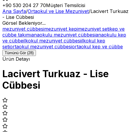
+90 530 204 27 70
Müşteri Temsilcisi
Ana Sayfa
/
Ortaokul ve Lise Mezuniyet
/
Lacivert Turkuaz
- Lise Cübbesi
Görsel Bekleniyor...
mezuniyet cübbesi
mezuniyet kepi
mezuniyet seti
kep ve
cübbe takımı
anaokulu mezuniyet cübbesi
anaokulu kep
ve cübbe
ilkokul mezuniyet cübbesi
ilkokul kep
seti
ortaokul mezuniyet cübbesi
ortaokul kep ve cübbe
Tümünü Gör (28)
Ürün Detayı
Lacivert Turkuaz - Lise
Cübbesi