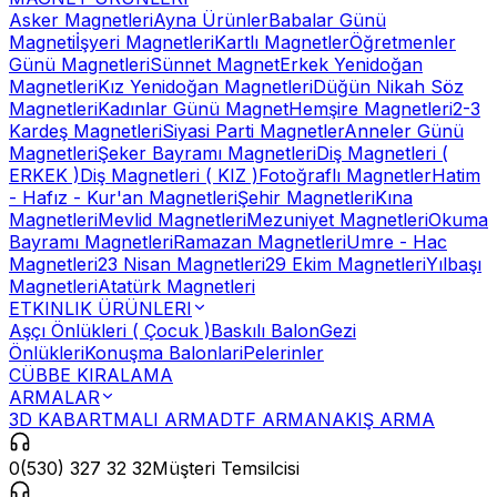
Asker Magnetleri
Ayna Ürünler
Babalar Günü
Magneti
İşyeri Magnetleri
Kartlı Magnetler
Öğretmenler
Günü Magnetleri
Sünnet Magnet
Erkek Yenidoğan
Magnetleri
Kız Yenidoğan Magnetleri
Düğün Nikah Söz
Magnetleri
Kadınlar Günü Magnet
Hemşire Magnetleri
2-3
Kardeş Magnetleri
Siyasi Parti Magnetler
Anneler Günü
Magnetleri
Şeker Bayramı Magnetleri
Diş Magnetleri (
ERKEK )
Diş Magnetleri ( KIZ )
Fotoğraflı Magnetler
Hatim
- Hafız - Kur'an Magnetleri
Şehir Magnetleri
Kına
Magnetleri
Mevlid Magnetleri
Mezuniyet Magnetleri
Okuma
Bayramı Magnetleri
Ramazan Magnetleri
Umre - Hac
Magnetleri
23 Nisan Magnetleri
29 Ekim Magnetleri
Yılbaşı
Magnetleri
Atatürk Magnetleri
ETKINLIK ÜRÜNLERI
Aşçı Önlükleri ( Çocuk )
Baskılı Balon
Gezi
Önlükleri
Konuşma Balonlari
Pelerinler
CÜBBE KIRALAMA
ARMALAR
3D KABARTMALI ARMA
DTF ARMA
NAKIŞ ARMA
0(530) 327 32 32
Müşteri Temsilcisi