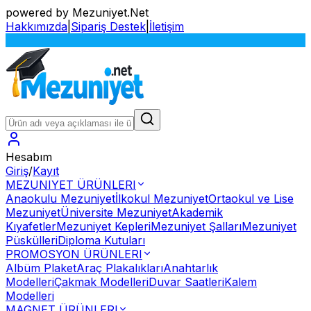
powered by Mezuniyet.Net
Hakkımızda
|
Sipariş Destek
|
İletişim
Hesabım
Giriş
/
Kayıt
MEZUNIYET ÜRÜNLERI
Anaokulu Mezuniyet
İlkokul Mezuniyet
Ortaokul ve Lise
Mezuniyet
Üniversite Mezuniyet
Akademik
Kıyafetler
Mezuniyet Kepleri
Mezuniyet Şalları
Mezuniyet
Püskülleri
Diploma Kutuları
PROMOSYON ÜRÜNLERI
Albüm Plaket
Araç Plakalıkları
Anahtarlık
Modelleri
Çakmak Modelleri
Duvar Saatleri
Kalem
Modelleri
MAGNET ÜRÜNLERI