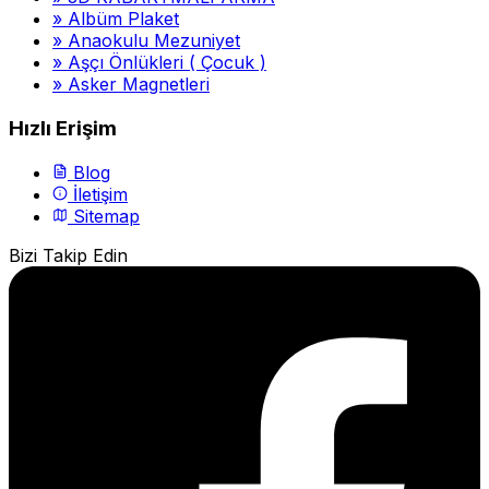
»
Albüm Plaket
»
Anaokulu Mezuniyet
»
Aşçı Önlükleri ( Çocuk )
»
Asker Magnetleri
Hızlı Erişim
Blog
İletişim
Sitemap
Bizi Takip Edin