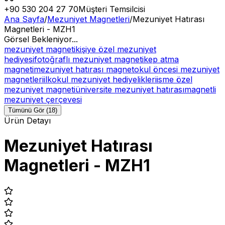
+90 530 204 27 70
Müşteri Temsilcisi
Ana Sayfa
/
Mezuniyet Magnetleri
/
Mezuniyet Hatırası
Magnetleri - MZH1
Görsel Bekleniyor...
mezuniyet magneti
kişiye özel mezuniyet
hediyesi
fotoğraflı mezuniyet magneti
kep atma
magneti
mezuniyet hatırası magnet
okul öncesi mezuniyet
magnetleri
ilkokul mezuniyet hediyelikleri
isme özel
mezuniyet magneti
üniversite mezuniyet hatırası
magnetli
mezuniyet çerçevesi
Tümünü Gör (18)
Ürün Detayı
Mezuniyet Hatırası
Magnetleri - MZH1