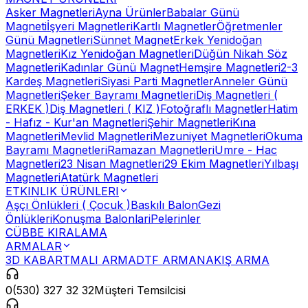
Asker Magnetleri
Ayna Ürünler
Babalar Günü
Magneti
İşyeri Magnetleri
Kartlı Magnetler
Öğretmenler
Günü Magnetleri
Sünnet Magnet
Erkek Yenidoğan
Magnetleri
Kız Yenidoğan Magnetleri
Düğün Nikah Söz
Magnetleri
Kadınlar Günü Magnet
Hemşire Magnetleri
2-3
Kardeş Magnetleri
Siyasi Parti Magnetler
Anneler Günü
Magnetleri
Şeker Bayramı Magnetleri
Diş Magnetleri (
ERKEK )
Diş Magnetleri ( KIZ )
Fotoğraflı Magnetler
Hatim
- Hafız - Kur'an Magnetleri
Şehir Magnetleri
Kına
Magnetleri
Mevlid Magnetleri
Mezuniyet Magnetleri
Okuma
Bayramı Magnetleri
Ramazan Magnetleri
Umre - Hac
Magnetleri
23 Nisan Magnetleri
29 Ekim Magnetleri
Yılbaşı
Magnetleri
Atatürk Magnetleri
ETKINLIK ÜRÜNLERI
Aşçı Önlükleri ( Çocuk )
Baskılı Balon
Gezi
Önlükleri
Konuşma Balonlari
Pelerinler
CÜBBE KIRALAMA
ARMALAR
3D KABARTMALI ARMA
DTF ARMA
NAKIŞ ARMA
0(530) 327 32 32
Müşteri Temsilcisi