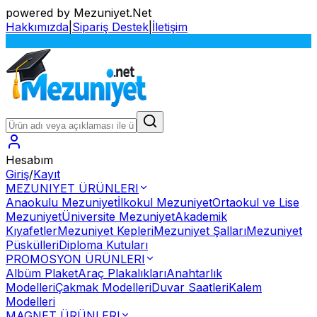
powered by Mezuniyet.Net
Hakkımızda
|
Sipariş Destek
|
İletişim
S
Hesabım
Giriş
/
Kayıt
MEZUNIYET ÜRÜNLERI
Anaokulu Mezuniyet
İlkokul Mezuniyet
Ortaokul ve Lise
Mezuniyet
Üniversite Mezuniyet
Akademik
Kıyafetler
Mezuniyet Kepleri
Mezuniyet Şalları
Mezuniyet
Püskülleri
Diploma Kutuları
PROMOSYON ÜRÜNLERI
Albüm Plaket
Araç Plakalıkları
Anahtarlık
Modelleri
Çakmak Modelleri
Duvar Saatleri
Kalem
Modelleri
MAGNET ÜRÜNLERI