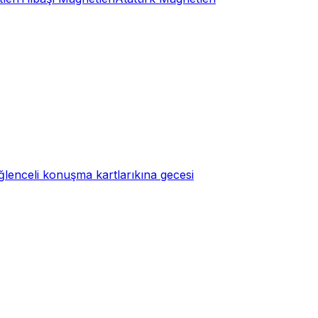
ğlenceli konuşma kartları
kına gecesi