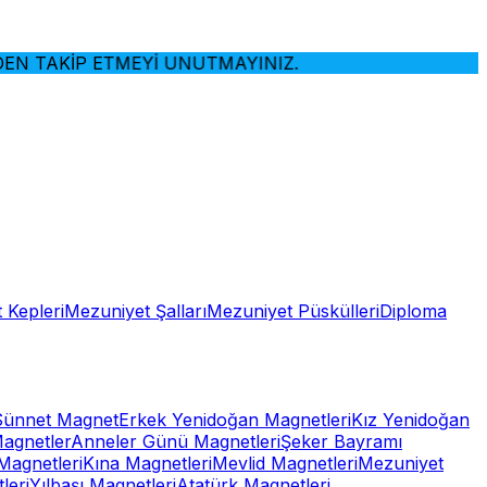
TAKİP ETMEYİ UNUTMAYINIZ.
 Kepleri
Mezuniyet Şalları
Mezuniyet Püskülleri
Diploma
Sünnet Magnet
Erkek Yenidoğan Magnetleri
Kız Yenidoğan
Magnetler
Anneler Günü Magnetleri
Şeker Bayramı
Magnetleri
Kına Magnetleri
Mevlid Magnetleri
Mezuniyet
leri
Yılbaşı Magnetleri
Atatürk Magnetleri