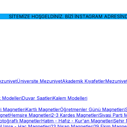
SİTEMİZE HOŞGELDİNİZ. BİZİ İNSTAGRAM ADRESİNDEN 
ezuniyet
Üniversite Mezuniyet
Akademik Kıyafetler
Mezuniyet
 Modelleri
Duvar Saatleri
Kalem Modelleri
ri Magnetleri
Kartlı Magnetler
Öğretmenler Günü Magnetleri
gnet
Hemşire Magnetleri
2-3 Kardeş Magnetleri
Siyasi Parti 
otoğraflı Magnetler
Hatim - Hafız - Kur'an Magnetleri
Şehir 
i
Umre - Hac Magnetleri
23 Nisan Magnetleri
29 Ekim Magnet