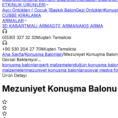
ETKINLIK ÜRÜNLERI
Aşçı Önlükleri ( Çocuk )
Baskılı Balon
Gezi Önlükleri
Konuşm
CÜBBE KIRALAMA
ARMALAR
3D KABARTMALI ARMA
DTF ARMA
NAKIŞ ARMA
0(530) 327 32 32
Müşteri Temsilcisi
+90 530 204 27 70
Müşteri Temsilcisi
Ana Sayfa
/
Konuşma Balonlari
/
Mezuniyet Konuşma Balon
Görsel Bekleniyor...
konuşma balonları
parti malzemeleri
düğün konuşma balon
malzemeleri
mezuniyet konuşma balonları
sosyal medya fo
Ürün Detayı
Mezuniyet Konuşma Balonu