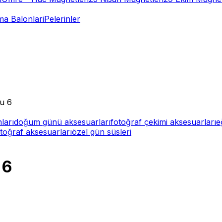
a Balonlari
Pelerinler
u 6
ları
doğum günü aksesuarları
fotoğraf çekimi aksesuarları
e
toğraf aksesuarları
özel gün süsleri
 6