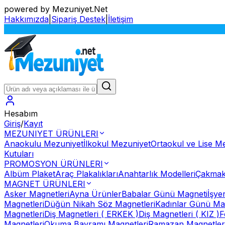
powered by Mezuniyet.Net
Hakkımızda
|
Sipariş Destek
|
İletişim
Hesabım
Giriş
/
Kayıt
MEZUNIYET ÜRÜNLERI
Anaokulu Mezuniyet
İlkokul Mezuniyet
Ortaokul ve Lise M
Kutuları
PROMOSYON ÜRÜNLERI
Albüm Plaket
Araç Plakalıkları
Anahtarlık Modelleri
Çakmak
MAGNET ÜRÜNLERI
Asker Magnetleri
Ayna Ürünler
Babalar Günü Magneti
İşye
Magnetleri
Düğün Nikah Söz Magnetleri
Kadınlar Günü Ma
Magnetleri
Diş Magnetleri ( ERKEK )
Diş Magnetleri ( KIZ )
F
Magnetleri
Okuma Bayramı Magnetleri
Ramazan Magnetler