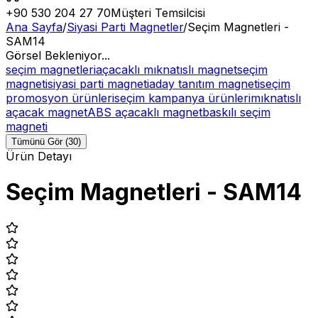
+90 530 204 27 70
Müşteri Temsilcisi
Ana Sayfa
/
Siyasi Parti Magnetler
/
Seçim Magnetleri -
SAM14
Görsel Bekleniyor...
seçim magnetleri
açacaklı mıknatıslı magnet
seçim
magneti
siyasi parti magneti
aday tanıtım magneti
seçim
promosyon ürünleri
seçim kampanya ürünleri
mıknatıslı
açacak magnet
ABS açacaklı magnet
baskılı seçim
magneti
Tümünü Gör (30)
Ürün Detayı
Seçim Magnetleri - SAM14