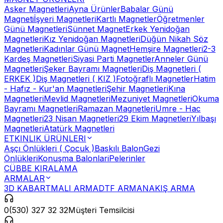
Asker Magnetleri
Ayna Ürünler
Babalar Günü
Magneti
İşyeri Magnetleri
Kartlı Magnetler
Öğretmenler
Günü Magnetleri
Sünnet Magnet
Erkek Yenidoğan
Magnetleri
Kız Yenidoğan Magnetleri
Düğün Nikah Söz
Magnetleri
Kadınlar Günü Magnet
Hemşire Magnetleri
2-3
Kardeş Magnetleri
Siyasi Parti Magnetler
Anneler Günü
Magnetleri
Şeker Bayramı Magnetleri
Diş Magnetleri (
ERKEK )
Diş Magnetleri ( KIZ )
Fotoğraflı Magnetler
Hatim
- Hafız - Kur'an Magnetleri
Şehir Magnetleri
Kına
Magnetleri
Mevlid Magnetleri
Mezuniyet Magnetleri
Okuma
Bayramı Magnetleri
Ramazan Magnetleri
Umre - Hac
Magnetleri
23 Nisan Magnetleri
29 Ekim Magnetleri
Yılbaşı
Magnetleri
Atatürk Magnetleri
ETKINLIK ÜRÜNLERI
Aşçı Önlükleri ( Çocuk )
Baskılı Balon
Gezi
Önlükleri
Konuşma Balonlari
Pelerinler
CÜBBE KIRALAMA
ARMALAR
3D KABARTMALI ARMA
DTF ARMA
NAKIŞ ARMA
0(530) 327 32 32
Müşteri Temsilcisi