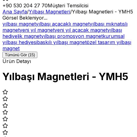
+90 530 204 27 70
Müşteri Temsilcisi
Ana Sayfa
/
Yılbaşı Magnetleri
/
Yılbaşı Magnetleri - YMH5
Görsel Bekleniyor...
yılbaşı magnet
yılbaşı açacaklı magnet
yılbaşı mıknatıslı
magnet
yeni yıl magnet
yeni yıl açacak magnet
yılbaşı
hediyelik magnet
yılbaşı promosyon magnet
kurumsal
yılbaşı hediyesi
baskılı yılbaşı magnet
özel tasarım yılbaşı
magnet
Tümünü Gör (15)
Ürün Detayı
Yılbaşı Magnetleri - YMH5