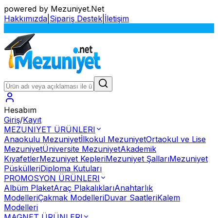
powered by Mezuniyet.Net
Hakkımızda
|
Sipariş Destek
|
İletişim
Sİ
Hesabım
Giriş
/
Kayıt
MEZUNIYET ÜRÜNLERI
Anaokulu Mezuniyet
İlkokul Mezuniyet
Ortaokul ve Lise
Mezuniyet
Üniversite Mezuniyet
Akademik
Kıyafetler
Mezuniyet Kepleri
Mezuniyet Şalları
Mezuniyet
Püskülleri
Diploma Kutuları
PROMOSYON ÜRÜNLERI
Albüm Plaket
Araç Plakalıkları
Anahtarlık
Modelleri
Çakmak Modelleri
Duvar Saatleri
Kalem
Modelleri
MAGNET ÜRÜNLERI