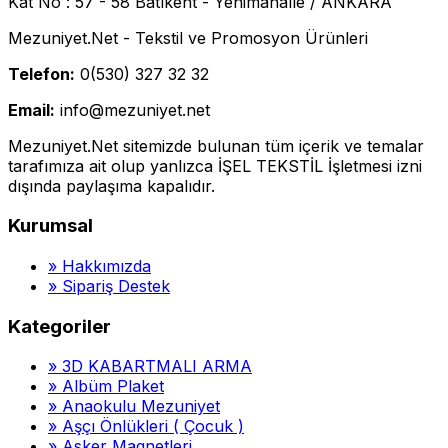
Kat No : 57 - 58 Batıkent - Yenimahalle / ANKARA
Mezuniyet.Net - Tekstil ve Promosyon Ürünleri
Telefon:
0(530) 327 32 32
Email:
info@mezuniyet.net
Mezuniyet.Net sitemizde bulunan tüm içerik ve temalar
tarafımıza ait olup yanlızca İŞEL TEKSTİL İşletmesi izni
dışında paylaşıma kapalıdır.
Kurumsal
»
Hakkımızda
»
Sipariş Destek
Kategoriler
»
3D KABARTMALI ARMA
»
Albüm Plaket
»
Anaokulu Mezuniyet
»
Aşçı Önlükleri ( Çocuk )
»
Asker Magnetleri